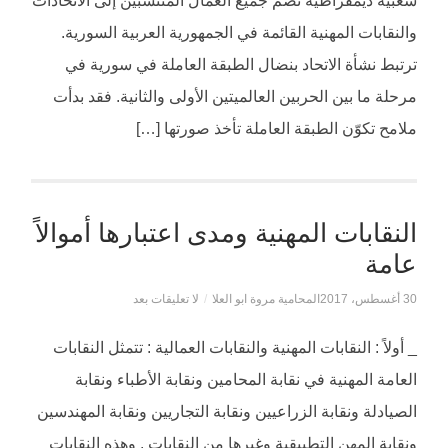
شعبية ديمقراطية تضم جميع العمال المنتسبين إلى الاتحادات
والنقابات المهنية القائمة في الجمهورية العربية السورية.
ترتبط نشأة الاتحاد بنضال الطبقة العاملة في سورية في
مرحلة ما بين الحربين العالميتين الأولى والثانية. فقد بدأت
ملامح تكوّن الطبقة العاملة تأخذ صورتها […]
النقابات المهنية ومدى اعتبارها أموالاً
عامة
30 أغسطس، 2017
المحامية مروة ابو العلا
/
لا تعليقات بعد
_ أولاً : النقابات المهنية والنقابات العمالية : تتمثل النقابات
العامة المهنية في نقابة المحامين ونقابة الأطباء ونقابة
الصيادلة ونقابة الزراعيين ونقابة التجاريين ونقابة المهندسين
ونقابة المهن التطبيقية وغيرها من النقابات . وهذه النقابات