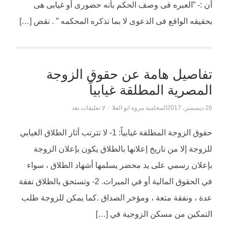
أن :- ”العبره فى وصف الحكم بأنه حضورى أو غيابى هى
بحقيقه الواقع فى الدعوى لا بما تذكره المحكمه ” . نقض […]
تفاصيل هامة عن حقوق الزوجة
المصرية المطلقة غيابياً
26 ديسمبر، 2017
المحامية مروة ابو العلا
/
لا تعليقات بعد
حقوق الزوجة المطلقة غيابياً: 1- لا تترتب أثار الطلاق الغيابي
للزوجة إلا من تاريخ إعلانها بالطلاق يكون بإعلان الزوجة
بإعلان رسمي على يد محضر يسلمها أشهاد الطلاق ، سواء
في الحقوق المالية أو في الميراث. 2- وتستحق بالطلاق نفقة
عدة ، ونفقة متعة ، ومؤخر الصداق .كما يمكن للزوجة طلب
التمكين من مسكن الزوجية في […]