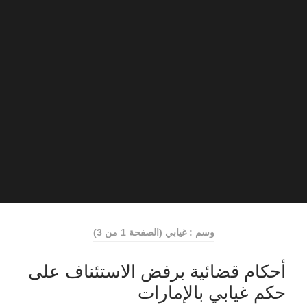
وسم : غيابي
(الصفحة 1 من 3)
أحكام قضائية برفض الاستئناف على
حكم غيابي بالإمارات