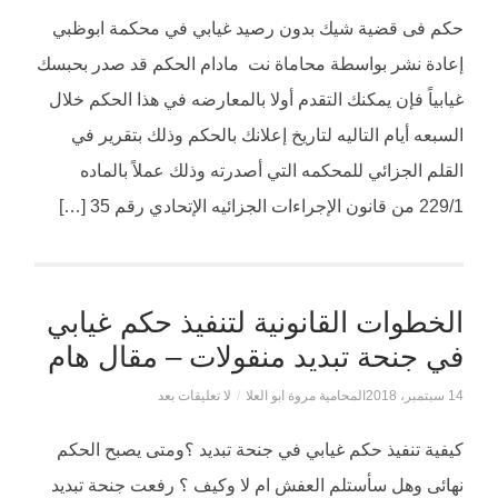
حكم فى قضية شيك بدون رصيد غيابي في محكمة ابوظبي
إعادة نشر بواسطة محاماة نت مادام الحكم قد صدر بحبسك
غيابياً فإن يمكنك التقدم أولا بالمعارضه في هذا الحكم خلال
السبعه أيام التاليه لتاريخ إعلانك بالحكم وذلك بتقرير في
القلم الجزائي للمحكمه التي أصدرته وذلك عملاً بالماده
229/1 من قانون الإجراءات الجزائيه الإتحادي رقم 35 […]
الخطوات القانونية لتنفيذ حكم غيابي
في جنحة تبديد منقولات – مقال هام
14 سبتمبر، 2018
المحامية مروة ابو العلا
/
لا تعليقات بعد
كيفية تنفيذ حكم غيابي في جنحة تبديد ؟ومتى يصبح الحكم
نهائى وهل سأستلم العفش ام لا وكيف ؟ رفعت جنحة تبديد