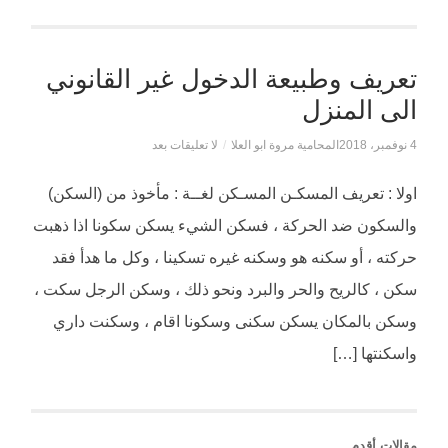
تعريف وطبيعة الدخول غير القانوني
الى المنزل
4 نوفمبر، 2018
المحامية مروة ابو العلا
/
لا تعليقات بعد
اولا : تعريف المسكـن المسـكن لغــة : مأخوذ من (السكن)
والسكون ضد الحركة ، فسكن الشيء يسكن سكونا اذا ذهبت
حركته ، أو سكنه هو وسكنه غيره تسكينا ، وكل ما هدأ فقد
سكن ، كالريح والحر والبرد ونحو ذلك ، وسكن الرجل سكت ،
وسكن بالمكان يسكن سكنى وسكونا اقام ، وسكنت داري
واسكنتها […]
مقالات أقدم