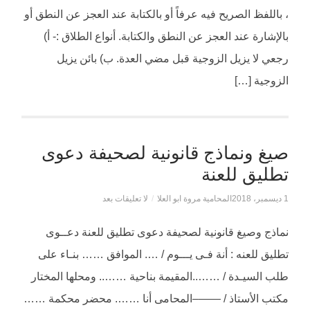
، باللفظ الصريح فيه عرفاً أو بالكتابة عند العجز عن النطق أو
بالإشارة عند العجز عن النطق والكتابة. أنواع الطلاق :- أ)
رجعي لا يزيل الزوجية قبل مضي العدة. ب) بائن يزيل
الزوجية […]
صيغ ونماذج قانونية لصحيفة دعوى
تطليق للعنة
1 ديسمبر، 2018
المحامية مروة ابو العلا
/
لا تعليقات بعد
نماذج وصيغ قانونية لصحيفة دعوى تطليق للعنة دعــوى
تطليق للعنه : أنة فـى يـــوم / …. الموافق …… بنـاء على
طلب السيـدة / ……..المقيمة بناحية …….. ومحلها المختار
مكتب الأستاذ / ——–المحامى أنا ……. محضر محكمة ……