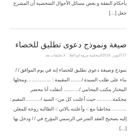
بأحكام النفقة و بعض مسائل الأحوال الشخصية أن المشرع
جعل […]
صيغة ونموذج دعوى تطليق للخصاء
27 أكتوبر، 2018
المحامية مروة ابو العلا
/
لا تعليقات بعد
نموذج وصيغة دعوى تطليق للخصاء إنه في يوم الموافق / /
بناء على طلب السيدة /……. المقيمة : ……………ومحلها
المختار مكتب المحامي /………. أتنقلت أنا محضر
محكمة………. حيث أعلنت كل من:- السيد /……… المقيم :
……… مخاطبا مع :- وأعلنته بالاتي :- الطالبة زوجة للمعلن
إليه بصحيح العقد الشرعي الرسمي المؤرخ في / / ودخل بها
[…]