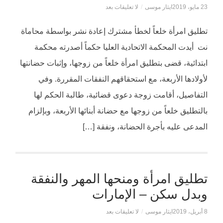
23 مايو، 2019
ايثار موسى
/
لا تعليقات بعد
تطليق امرأة خلعاً لخطأ مشترك إعادة نشر بواسطة محاماة
نت أيدت المحكمة الاتحادية العليا حكماً أصدرته محكمة
ابتدائية، قضى بتطليق امرأة خلعاً من زوجها، وإثبات حضانتها
لأولادها الأربعة، مع استحقاقهم النفقات المقررة. وفي
التفاصيل، أقامت زوجة دعوى قضائية، طالبة الحكم لها
بالتطليق خلعاً من زوجها مع حضانة أبنائها الأربعة، وبإلزام
المدعى عليه بأجرة الحضانة، ونفقة […]
تطليق امرأة ومنحها المهر والنفقة
وبدل سكن – الإمارات
8 أبريل، 2019
ايثار موسى
/
لا تعليقات بعد