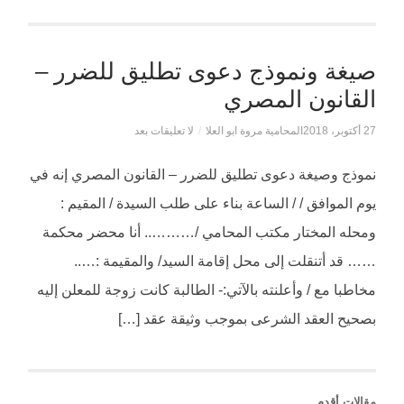
صيغة ونموذج دعوى تطليق للضرر –
القانون المصري
27 أكتوبر، 2018
المحامية مروة ابو العلا
/
لا تعليقات بعد
نموذج وصيغة دعوى تطليق للضرر – القانون المصري إنه في
يوم الموافق / / الساعة بناء على طلب السيدة / المقيم :
ومحله المختار مكتب المحامي /……….. أنا محضر محكمة
…… قد أتنقلت إلى محل إقامة السيد/ والمقيمة :…..
مخاطبا مع / وأعلنته بالآتي:- الطالبة كانت زوجة للمعلن إليه
بصحيح العقد الشرعى بموجب وثيقة عقد […]
مقالات أقدم