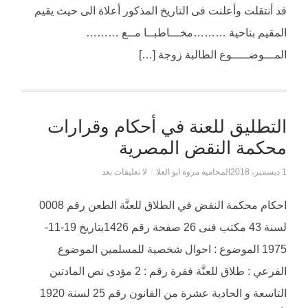
قد أنتقلت وأعلنت فى التاريخ المذكور أعلاة الى حيث يقيم
المقيم بناحية ………مخـــاطبــا مــع ………
المـــوضـــــوع الطالبة زوجة […]
التطليق للعنة في أحكام وقرارات
محكمة النقض المصرية
1 ديسمبر، 2018
المحامية مروة ابو العلا
/
لا تعليقات بعد
احكام محكمة النقض في الطلاق للعنَّة الطعن رقم 0008
لسنة 43 مكتب فنى 26 صفحة رقم 1426بتاريخ 19-11-
1975 الموضوع : احوال شخصية للمسلمين الموضوع
الفرعي : طلاق للعنَّة فقرة رقم : 2 مؤدى نص المادتين
التاسعة و الحادية عشرة من القانون رقم 25 لسنة 1920