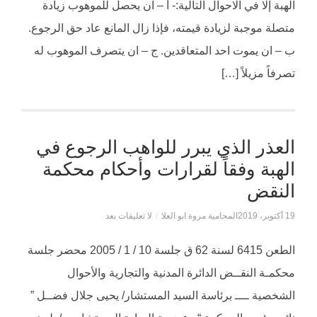
الهبة إلا في الاحوال التالية:- أ – ان يحصل للموھوب زيادة
متصلة موجبة لزيادة قیمته، فإذا زال المانع عاد حق الرجوع.
ب – ان يموت احد المتعاقدين. ج – ان يتصرف الموھوب له
تصرفاً مزيلاً […]
العذر الذي يبرر للواهب الرجوع في
الهبة وفقاً لقرارات وأحكام محكمة
النقض
19 أكتوبر، 2019
المحامية مروة ابو العلا
/
لا تعليقات بعد
الطعن 6415 لسنة 62 ق جلسة 10 / 1 / 2005 محضر جلسة
محكمـة النقــض الدائرة المدنية والتجارية والأحوال
الشخصية ــــ برئاسة السيد المستشار/ يحيى جلال فضــل ”