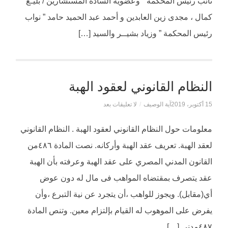
نائب رئيس المحكمة “ وعضوية السادة المستشارين / بليـغ
كمال ، مجدى زين العابدين و أحمد عبد الحميد حامد ” نواب
رئيس المحكمة ” وزياد بشيــر والسيد […]
النظام القانوني لعقود الهبة
15 أكتوبر، 2019
آية الوصيف
/
لا تعليقات بعد
معلومات حول النظام القانوني لعقود الهبة . النظام القانوني
لعقد الهبة. تعريف عقد الهبة وأركانه. نصت المادة ٤٨٦من
القانون المدني المصري على عقد الهبة وعرفته بأن الهبة
عقد يتصرف بمقتضاه المواهب فى مال له دون عوض
أي(مقابل). ويجوز للواهب ،أن يتجرد عن نية التبرع ،وأن
يفرض على الموهوب له القيام بإلتزام معين. وتنص المادة
٤٨٧مدني […]