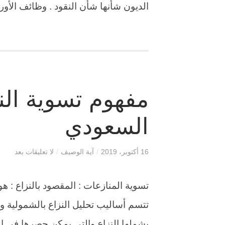
الديون شأنها شأن النقود . وظائف الأوراق التجار
مفهوم تسوية النز
السعودي
16 أكتوبر، 2019
/
آية الوصيف
/
لا تعليقات بعد
تسوية المنازعات : المقصود بالنزاع : ه
تتسم أساليب تحليل النزاع بالشمولية وال
يشملها النزاع والتي يمكن حصرها في ا