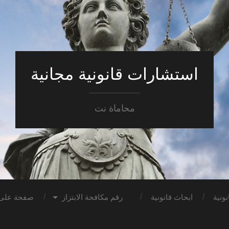
استشارات قانونية مجانية
محاماة نت
ونية
ابحاث قانونية
رقم مكافحة الابتزاز
صفحة على