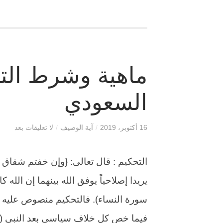
ماهية وشرط الت
السعودي
16 أكتوبر، 2019
/
آية الوصيف
/
لا تعليقات بعد
التحكيم : قال تعالى: {وإن خفتم شقاق بي
سورة النساء). فالتحكيم منصوص عليه في
فيما خص كل خلاف سياسي بعد النبي (ص