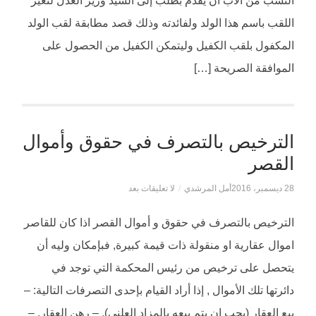
النسب من الأب أن يقدم بطلب إلى السيد وزير العدل لتغير
اللقب باسم هذا الولد ولفائدته وذلك قصد مطابقة لقب الولد
المكفول بلقب الكفيل وليتمكن الكفيل من الحصول على
الموافقة الصريحة […]
الترخيص بالتصرف في حقوق وأموال
القصر
28 ديسمبر، 2016
أمل المرشدي
/
لا تعليقات بعد
الترخيص بالتصرف في حقوق و أموال القصر اذا كان للقاصر
اموال عقارية او منقولة ذات قيمة كبيرة, فبإمكان وليه أن
يتحصل على ترخيص من رئيس المحكمة التي توجد في
دائرتها تلك الأموال , إذا أراد القيام بإحدى التصرفات التالية: –
بيع العقار (يجب إن يتم بيعه بالمزاد العلني). – رهن العقار. –