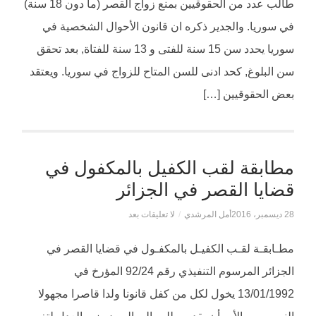
طالب عدد من الحقوقيين بمنع زواج القصر (ما دون 18 سنة)
في سوريا. والجدير ذكره ان قانون الأحوال الشخصية في
سوريا يحدد سن 15 سنة للفتى و 13 سنة للفتاة, بعد تحقق
سن البلوغ, كحد ادنى للسن المتاح للزواج في سوريا. ويعتقد
بعض الحقوقيين […]
مطابقة لقب الكفيل بالمكفول في
قضايا القصر في الجزائر
28 ديسمبر، 2016
أمل المرشدي
/
لا تعليقات بعد
مطـابقـة لقـب الكفيـل بالمكفـول في قضايا القصر في
الجزائر المرسوم التنفيذي رقم 92/24 المؤرخ في
13/01/1992 يخول لكل من كفل قانونا ولدا قاصرا مجهولا