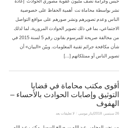
حبس وغرامة نصف مليون عقوبة مصوري الحوادث إعادة
نشر بواسطة محاماة نت أهمية الحفاظ على خصوصية
الناس وعدم تصويرهم ونشر صورهم على مواقع التواصل
الاجتماعي، بما في ذلك تصوير الحوادث المرورية، لما لذلك
من مخالفة صريحة للمرسوم بقانون رقم 5 لسنة 2015 في
شأن مكافحة جرائم تقنية المعلومات. وبيّن «البيان» أن
تصوير الناس أو ممتلكاتهم […]
أقوى مكتب محاماة في قضايا
التوثيق وإصابات الحوادث بالأحساء –
الهفوف
26 سبتمبر، 2018
ايثار موسى
/
لا تعليقات بعد
من نحن المحامي عبد الله بن صالح السهيل مكتب عبد الله