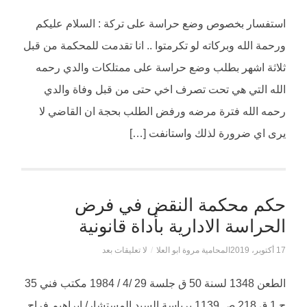
استفسار بخصوص وضع حراسة على تركة : السلام عليكم
ورحمة الله وبركاته لو تكرمتوا .. انا تقدمت للمحكمة من قبل
ثلاثة اشهر بطلب وضع حراسة على ممتلكات والدي رحمه
الله التي هي تحت تصرف اخي حتى من قبل وفاة والدي
رحمه الله فترة مرضه ورفض الطلب بحجة ان القاضي لا
يرى اي ضرورة لذلك واستانفت […]
حكم محكمة النقض في فرض
الحراسة الادارية بأداة قانونية
17 أكتوبر، 2019
المحامية مروة ابو العلا
/
لا تعليقات بعد
الطعن 1348 لسنة 50 ق جلسة 29 /4 / 1984 مكتب فني 35
ج 1 ق 218 ص 1139 برياسة السيد المستشار/ إبراهيم فراج