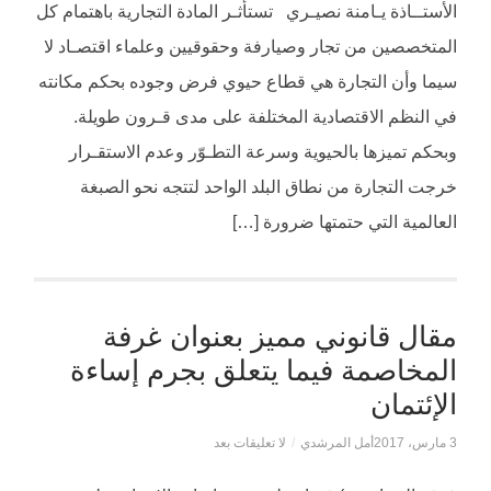
الموثق
الأستــاذة يـامنة نصيـري تستأثـر المادة التجارية باهتمام كل
وشروطه
في
المتخصصين من تجار وصيارفة وحقوقيين وعلماء اقتصـاد لا
القانون
التونسي
سيما وأن التجارة هي قطاع حيوي فرض وجوده بحكم مكانته
مغلقة
في النظم الاقتصادية المختلفة على مدى قـرون طويلة.
وبحكم تميزها بالحيوية وسرعة التطـوّر وعدم الاستقـرار
خرجت التجارة من نطاق البلد الواحد لتتجه نحو الصبغة
العالمية التي حتمتها ضرورة […]
مقال قانوني مميز بعنوان غرفة
المخاصمة فيما يتعلق بجرم إساءة
الإئتمان
3 مارس، 2017
أمل المرشدي
/
لا تعليقات بعد