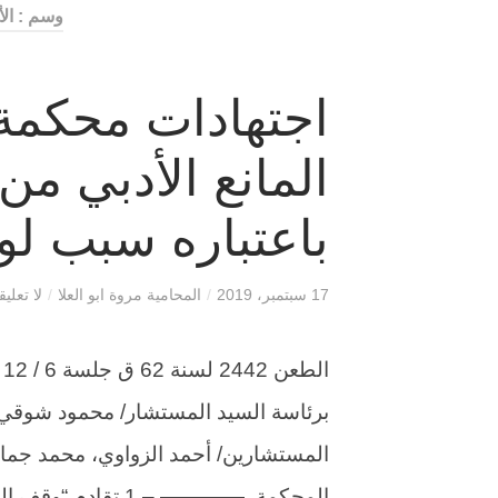
وسم : ال
اجتهادات محكمة
المانع الأدبي من
باعتباره سبب لو
17 سبتمبر، 2019
/
المحامية مروة ابو العلا
/
لا تعلي
برئاسة السيد المستشار/ محمود شوقي 
المستشارين/ أحمد الزواوي، محمد جما
المحكمة. ———— – 1 