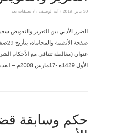
30 يناير، 2019
/
آية الوصيف
/
لا تعليقات بعد
الضرر الأدبي بين التعزير والتعويض سع
عنوان (مغالطة تتنافى مع الأحكام الشرع
الأول 1429ه -17مارس 2008م – العدد 14511) تحت عنوان (لا يوجد تعويض عن […]
حكم وسابقة قضائ