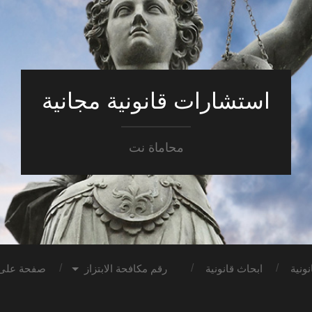
استشارات قانونية مجانية
محاماة نت
ونية
ابحاث قانونية
رقم مكافحة الابتزاز
صفحة على