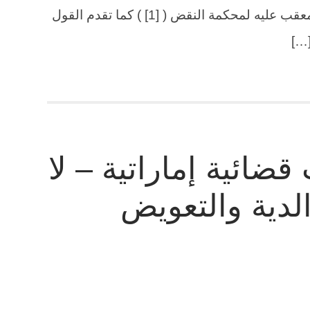
موكول للقاضى . وتقديره موضوعى لا معقب عليه لمحكمة النقض ( [1] ) كما تقدم القول
[…]
قضائية إماراتية – لا
لدية والتعويض