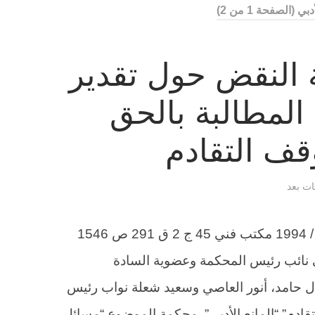
أدبي
(الصفحة 1 من 2)
 النقض حول تقدير
 المطالبة بالحق
قف التقادم
قات بعد
الطعن 2442 لسنة 62 ق جلسة 6 / 12 / 1994 مكتب فني 45 ج 2 ق 291 ص 1546
نائب رئيس المحكمة وعضوية السادة
ل حامد، أنور العاصي وسعيد شعلة نواب رئيس
تقادم “وقف التقادم” “المانع الأدبي”. محكمة الموضوع “مسائل