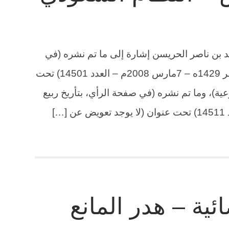
يد بن ناصر الحريسن إشارة إلى ما تم نشره (في
صفحة الأنظمة والمحاماة، بتأريخ 29صفر 1429ه – 7مارس 2008م – العدد 14501) تحت
ية)، وما تم نشره (في صفحة الرأي، بتأريخ ربيع
ية – هدر المانع