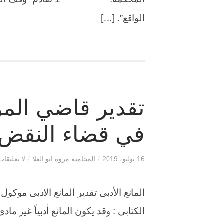
الواقع”. […]
تقدير قاضي المو
في قضاء النقض
16 يوليو، 2019
/
المحامية مروة ابو العلا
/
لا تعليقات
المانع الأدبى تقدير المانع الادبى موك
الكتابى : وقد يكون المانع أدبياً غير ماد