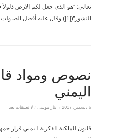
تعالى: “هو الذي جعل لكم الأرض ذلولاً 
النشور”([1]) وقال عليه أفضل الصلوات وأتم التسليم “من بات كالاً من […]
نصوص ومواد قانو
اليمني
6 ديسمبر، 2017
/
ايثار موسى
/
لا تعليقات بعد