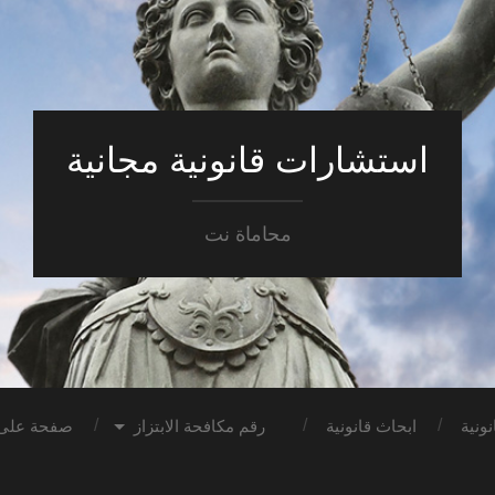
استشارات قانونية مجانية
محاماة نت
ونية
ابحاث قانونية
رقم مكافحة الابتزاز
صفحة على