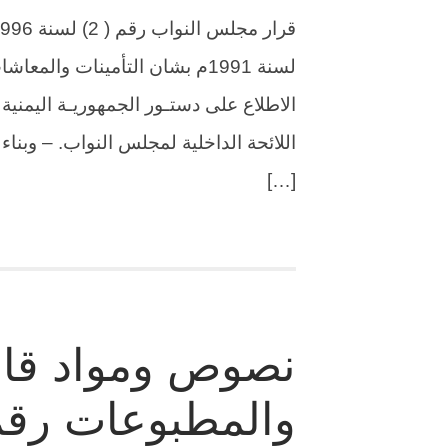
لسنة 1991م بشان التأمينات وا
اللائحة الداخلية لمجلس النواب. – وبنا
[…]
نصوص ومواد قان