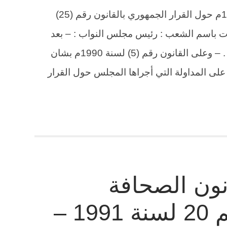
قرار مجلس النواب رقم ( 2) لسنة 1996م حول القرار الجمهوري بالقانون رقم (25)
لمعاشات باسم الشعب : رئيس مجلس النواب : – بعد
الاطلاع على دستـور الجمهوريـة اليمنية . – وعلى القانون رقم (5) لسنة 1990م بشان
ء على المداولة التي أجراها المجلس حول القرار
ون الصحافة
والمطبوعات رقم 20 لسنة 1991 –