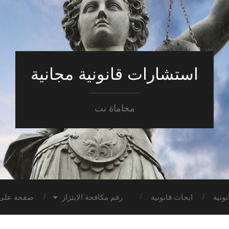
استشارات قانونية مجانية
محاماة نت
ونية
ابحاث قانونية
رقم مكافحة الابتزاز
صفحة على