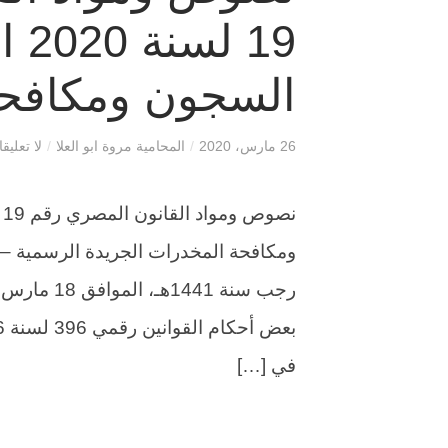
19 
السجون ومكافحة
26 مارس، 2020
/
المحامية مروة ابو العلا
/
لا تعليق
في […]