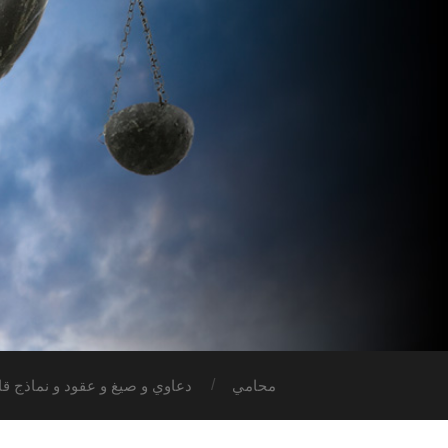
محامي
دعاوي و صيغ و عقود و نماذج قان