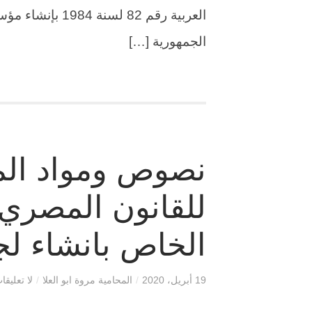
العربية رقم 82 ل
الجمهورية […]
نصوص ومواد المذ
الخاص بانشاء ل
19 أبريل، 2020
/
المحامية مروة ابو العلا
/
لا تعليقا