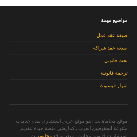
مواضيع مهمة
صيغة عقد عمل
صيغة عقد شراكة
بحث قانوني
ترجمة قانونية
ابتزاز فيسبوك
موقع محاماة نت : هو موقع عربي استشاري يقدم خدمات
متنوعة للحقوقيين العرب , كما يعتبر منصة جيدة لتقديم
استشارات قانونية مجانية , و يعد موقع
محامي
نت