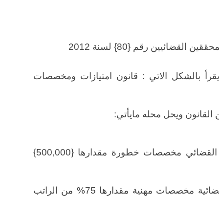
القضائيين رقم {80} لسنة 2012
القانون ويقرأ بالشكل الاتي : قانون امتيازات ومخصصات
أ ـــ يمنح المحقق القضائي والمعاون القضائي مخصصات خطورة مقدارها {500,000}
ب ــــ يمنح كافة منتسبي السلطة القضائية مخصصات مهنية مقدارها 75% من الراتب