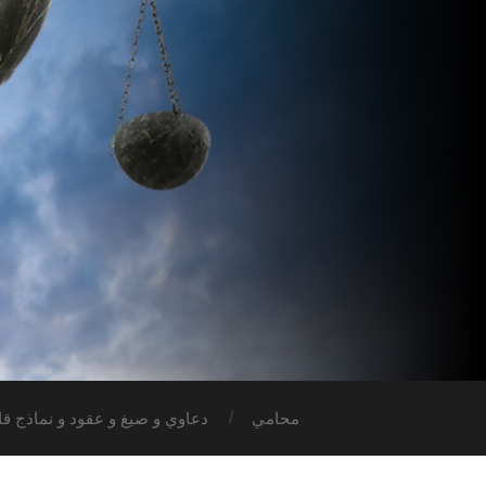
محامي
دعاوي و صيغ و عقود و نماذج قان