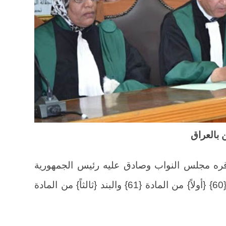
 بالعراق
اقره مجلس النواب وصادق عليه رئيس الجمهورية
واستناداً لأحكام البند {ثانياً} من المادة {60} {أولاً} من المادة {61} والبند {ثالثاً} من المادة