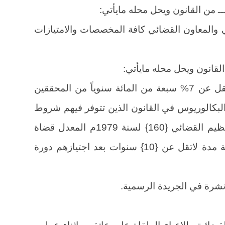
القضائي والمعاون القضائي كافة المخصصات والامتيازات
على مجلس القضاء الاعلى تعيين مالايقل عن 7% سبعة من المائة سنوياً من المحققين
البكالوريوس في القانون الذين تتوفر فيهم شروط
التعيين المنصوص عليها في قانون التنظيم القضائي {160} لسنة 1979م المعدل قضاة
ممن لديهم خدمة في المحاكم العراقية مدة لاتقل عن {10} سنوات بعد اجتيازهم دورة