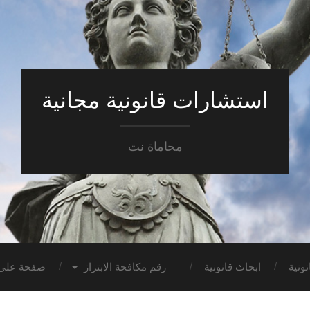
استشارات قانونية مجانية
محاماة نت
ونية
ابحاث قانونية
رقم مكافحة الابتزاز
صفحة على