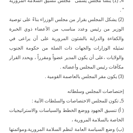
4ـ (1) ينشأ مجلس يسمى ” مجلس تنسيق السلامة المرورية
” .
(2) يشكل المجلس بقرار من مجلس الوزراء بناءً على توصية
الوزير من رئيس وعدد مناسب من الأعضاء ذوي الخبرة
والكفاءة والدراية بالشئون المرورية على أن يراعى في
تمثيله الوزارات والجهات ذات الصلة من حكومة الجنوب
والولايات ،على أن يكون المدير عضواً ومقرراً ، ويحدد القرار
مكآفات رئيس المجلس وأعضائه .
(3) يكون مقر المجلس بالعاصمة القومية .
إختصاصات المجلس وسلطاته
5ـ تكون للمجلس الاختصاصات والسلطات الآتية :
( أ) تنسيق الجهود ووضع الخطط والسياسات والاستراتيجيات
الخاصة بالسلامة المرورية ،
(ب) وضع السياسة العامة لنظم السلامة المرورية.وموائمتها