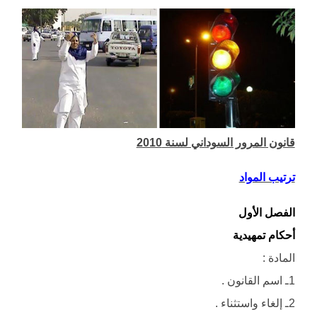
قانون المرور السوداني لسنة 2010
ترتيب المواد
الفصل الأول
أحكام تمهيدية
المادة :
1ـ اسم القانون .
2ـ إلغاء واستثناء .