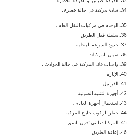
33ـ القيادة بطيش أو القيادة الخطرة .
34ـ قيادة مركبة فى حالة خطرة .
35ـ الزحام فى مركبات النقل العام .
36ـ سلطة قفل الطريق .
37ـ حدود السرعة المحلية .
38ـ سباق المركبات .
39ـ واجبات قائد المركبة فى حالة الحوادث .
40ـ الإنارة .
41ـ الفرامل .
42ـ أجهزة التنبيه الصوتية .
43ـ استعمال أجهزة العادم .
44ـ حظر الركوب خارج المركبة .
45ـ المركبات التى تعوق السير .
46ـ إعاقة الطريق .