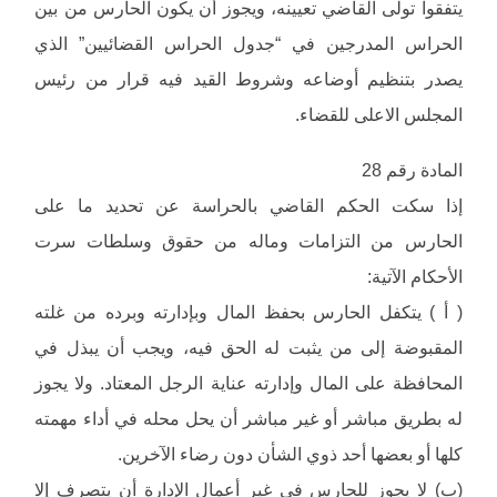
يتفقوا تولى القاضي تعيينه، ويجوز أن يكون الحارس من بين
الحراس المدرجين في “جدول الحراس القضائيين” الذي
يصدر بتنظيم أوضاعه وشروط القيد فيه قرار من رئيس
المجلس الاعلى للقضاء.
المادة رقم 28
إذا سكت الحكم القاضي بالحراسة عن تحديد ما على
الحارس من التزامات وماله من حقوق وسلطات سرت
الأحكام الآتية:
( أ ) يتكفل الحارس بحفظ المال وبإدارته وبرده من غلته
المقبوضة إلى من يثبت له الحق فيه، ويجب أن يبذل في
المحافظة على المال وإدارته عناية الرجل المعتاد. ولا يجوز
له بطريق مباشر أو غير مباشر أن يحل محله في أداء مهمته
كلها أو بعضها أحد ذوي الشأن دون رضاء الآخرين.
(ب) لا يجوز للحارس في غير أعمال الإِدارة أن يتصرف إلا