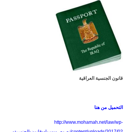
قانون الجنسية العراقية
التحميل من هنا
http://www.mohamah.net/law/wp-
content/uploads/2017/02/نصوص-و-مواد-قانون-الجنسية-