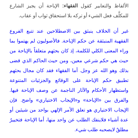
الألفاظ والتعابير كقول
الفقهاء:
الإباحة أن يجيز الشارع
للمكلَّف فعل الشيء أو تركه بلا استحقاق ثواب أو عقاب.
غير أن الخلاف ينبثق بين الاصطلاحين عند تتبع الفروع
الفقهية المنبثقة عن حكم الإباحة. فالأصوليون لم يهتموا بما
وراء المعنى الكلي للكلمة، إذ كان بحثهم متعلقاً بالإباحة من
حيث هي حكم شرعي معين، ومن حيث الحاكم الذي قضى
بذلك وهو الله عز وجل. أما الفقهاء فقد كان مجال بحثهم
تطبيق حكم الإباحة على الوقائع والجزئيات المتنوعة
واستظهار الأحكام والآثار الناجمة عن وصف الإباحة فيها.
والفرق بين «الإباحة» و«الإيجاب الاختياري» واضح. فإن
الإيجاب الاختياري هو تعلق الأمر الإلهي بواحد من شيئين أو
عدة أشياء فلاينفك الطلب عن واحد منها، أما الإباحة فتخييرٌ
مطلقٌ لايصحبه طلب شيء.