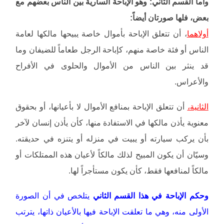
وأما القسم الثاني: وهو الإباحة السارية بين الناس بعضهم مع
بعض، فلها صورتان أيضاً:
أولاهما
، أن تتعلق الإباحة بأموال خاصة يبيحها مالكها لعامة
الناس أو فئة خاصة منهم، كإباحة الرجل طعاماً للضيفان وما
قد ينثر بين الناس من الأموال والحلوى في الأفراح
والأعراس.
الثانية،
أن تتعلق الإباحة بمنافع الأموال لا بأعيانها، أو بحقوق
معنوية يأذن مالكها في الاستفادة منها، كأن يأذن إنسان لآخر
بأن يركب سيارته أو يبيت في منزله أو يتنزه في حديقته.
وسيّان أن يكون المبيح لذلك مالكاً لأعيان هذه الممتلكات أو
مالكاً لمنافعها فقط، كأن يكون مستأجراً لها.
وحكم الإباحة في هذا القسم الثاني
يتلخص في أن الصورة
الأولى منه، وهي ما تعلقت الإباحة فيها بالأعيان ذاتها، يترتب