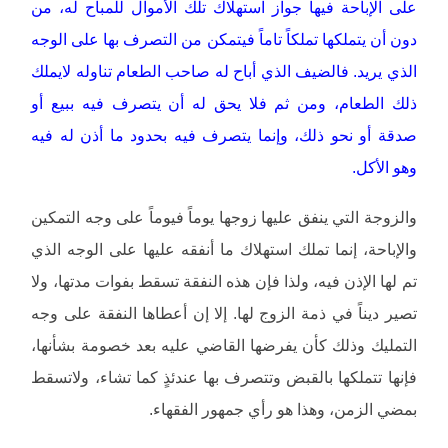
على الإباحة فيها جواز استهلاك تلك الأموال للمباح له، من
دون أن يتملكها تملكاً تاماً فيتمكن من التصرف بها على الوجه
الذي يريد. فالضيف الذي أباح له صاحب الطعام تناوله لايملك
ذلك الطعام، ومن ثم فلا يحق له أن يتصرف فيه ببيع أو
صدقة أو نحو ذلك، وإنما يتصرف فيه بحدود ما أذن له فيه
وهو الأكل.
والزوجة التي ينفق عليها زوجها يوماً فيوماً على وجه التمكين
والإباحة، إنما تملك استهلاك ما أنفقه عليها على الوجه الذي
تم لها الإذن فيه، ولذا فإن هذه النفقة تسقط بفوات مدتها، ولا
تصير ديناً في ذمة الزوج لها. إلا إن أعطاها النفقة على وجه
التمليك وذلك كأن يفرضها القاضي عليه بعد خصومة بشأنها،
فإنها تتملكها بالقبض وتتصرف بها عندئذٍ كما تشاء، ولاتسقط
بمضي الزمن، وهذا هو رأي جمهور الفقهاء.