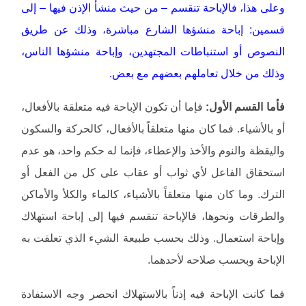
وعلى هذا، فالإباحة تنقسم – من حيث منشأ الإذن فيها – إلى
قسمين: إباحة منشؤها الشارع مباشرة، وذلك عن طريق
النصوص أو استنباطات المجتهدين، وإباحة منشؤها الناس،
وذلك من خلال تعاملهم بعضهم مع بعض.
فأما القسم الأول:
فإما أن تكون الإباحة فيه متعلقة بالأفعال،
أو بالأشياء. فما كان منها متعلقاً بالأفعال، كالحركة والسكون
واليقظة والنوم والأخذ والإعطاء، فإنما له حكم واحد، هو عدم
استحقاق الفاعل لأي ثواب أو عقاب على كل من الفعل أو
الترك. وما كان منها متعلقاً بالأشياء، كالماء والكلأ والأماكن
والطرقات ونحوها، فالإباحة تنقسم فيها إلى إباحة استهلاك
وإباحة استعمال. وذلك بحسب طبيعة الشيء الذي تعلقت به
الإباحة وبحسب صلاحه لأحدهما.
فما كانت الإباحة فيه إذناً بالاستهلاك انحصر وجه الاستفادة