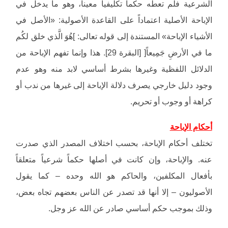
الشرعية فلم تعطه حكماً تكليفياً معيناً، وهو ما يدخل في
الإباحة الأصلية اعتماداً على القاعدة الأصولية: «الأصل في
الأشياء الإباحة» المستندة إلى قوله تعالى: ]هُوَ الَّذي خلق لكُم
ما في الأرضِ جَمِيعاً[ [البقرة 29]. هذا وإنما تفهم الإباحة من
الدلائل اللفظية وغيرها بشرط أساسي لابد منه وهو عدم
وجود دليل خارجي يصرف دلالة الإباحة إلى غيرها من ندب أو
كراهة أو وجوب أو تحريم.
أحكام الإباحة
تختلف أحكام الإباحة، بحسب اختلاف المصدر الذي صدرت
عنه. والإباحة، وإن كانت في أصلها حكماً شرعياً متعلقاً
بأفعال المكلفين، والحاكم هو الله وحده – كما يقول
الأصوليون – إلا أنها قد تصدر عن الناس بعضهم تجاه بعض،
وذلك بموجب حكم أساسي صادر عن الله عز وجل.