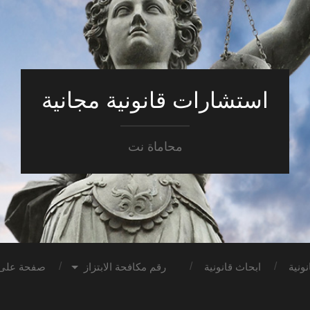
استشارات قانونية مجانية
محاماة نت
ونية
ابحاث قانونية
رقم مكافحة الابتزاز
صفحة على