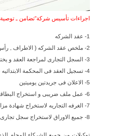
اجراءات تأسيس شركة”تضامن ـ توصية ب
1- عقد الشركه
2- ملخص عقد الشركه ( الاطراف , رأس المال , غرض الشركه , الاداره و التوقيع )
3- السجل التجارى لمراجعة العقد و يختم بختم صالح للتسجيل
4- تسجيل العقد فى المحكمة الابتدائيه ( شركات )
5- الاعلان فى جريدتين يوميتين
6- عمل ملف ضريبى و استخراج البطاقات الضريبيه
7- الغرفه التجاريه لاستخراج شهادة مزاوله
8- جميع الاوراق لاستخراج سجل تجارى من السجل
توكيلات من جميع الشركاء للمحام ال