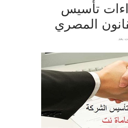
اءات تأسيس
انون المصري
ات بعد