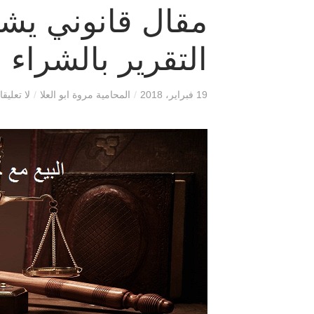
مقال قانوني يشر
التقرير بالشراء 
19 فبراير، 2018
/
المحامية مروة ابو العلا
/
لا تعليق