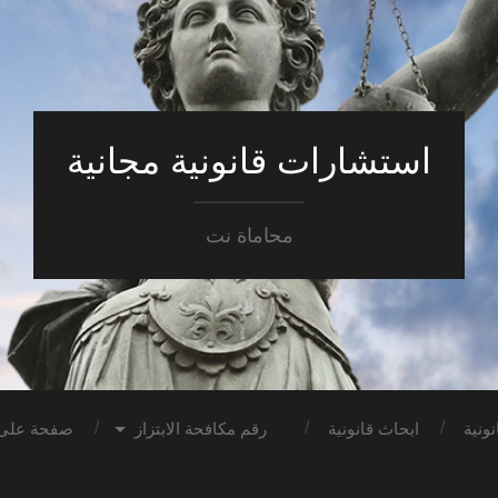
استشارات قانونية مجانية
محاماة نت
ونية
ابحاث قانونية
رقم مكافحة الابتزاز
صفحة على