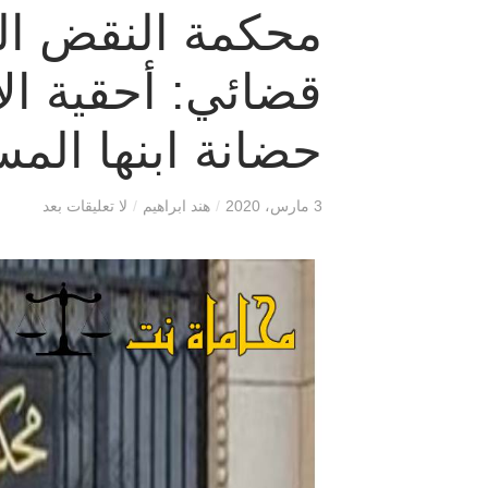
محكمة النقض ال
قضائي: أحقية الأ
حضانة ابنها الم
3 مارس، 2020
/
هند ابراهيم
/
لا تعليقات بعد