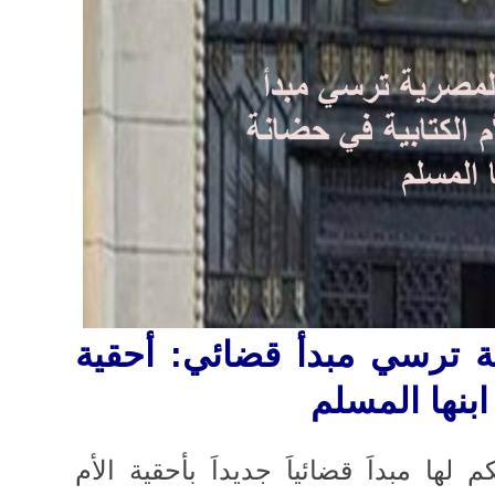
 ترسي مبدأ قضائي: أحقية
ابنها المسلم
 مبداَ قضائياَ جديداَ بأحقية الأم