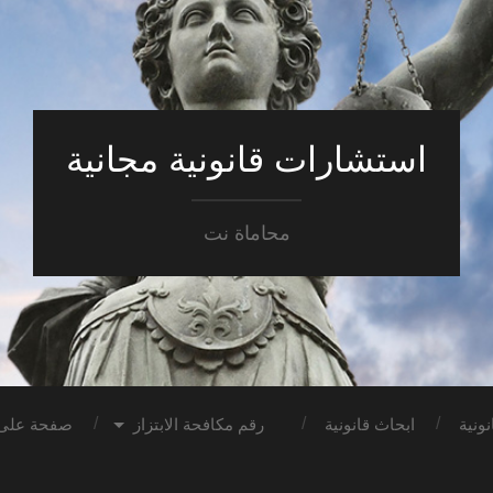
استشارات قانونية مجانية
محاماة نت
ونية
ابحاث قانونية
رقم مكافحة الابتزاز
صفحة على