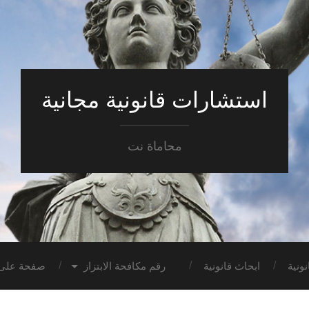
استشارات قانونية مجانية
محاماة نت
ونية
ابحاث قانونية
رقم مكافحة الابتزاز
صفحة على