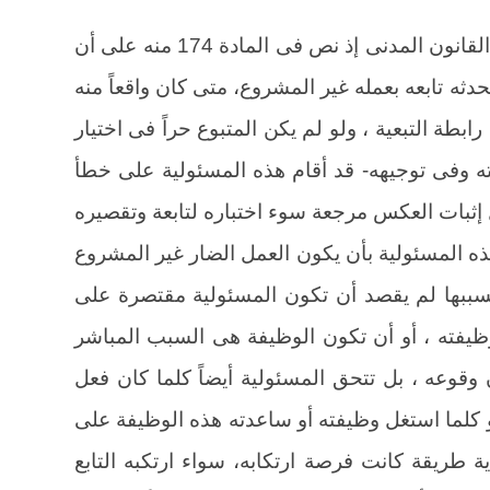
المقرر – فى قضاء هذه المحكمة – أن القانون المدنى إذ نص فى المادة 174 منه على أن
دثه تابعه بعمله غير المشروع، متى كان واقعاً منه
يفته أو بسببها . (2) وتقوم رابطة التبعية ، ولو لم يكن المتبوع حراً فى اختيار
ته وفى توجيهه- قد أقام هذه المسئولية على خطأ
إثبات العكس مرجعة سوء اختباره لتابعة وتقصيره
هذه المسئولية بأن يكون العمل الضار غير المشروع
و بسببها لم يقصد أن تكون المسئولية مقتصرة على
وظيفته ، أو أن تكون الوظيفة هى السبب المباشر
وقوعه ، بل تتحق المسئولية أيضاً كلما كان فعل
، أو كلما استغل وظيفته أو ساعدته هذه الوظيفة على
ية طريقة كانت فرصة ارتكابه، سواء ارتكبه التابع