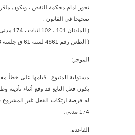
تجوز امام محكمة النقض ، ويكون ماقر
صحيحا فى القانون .
( المادتان 101 ، 102 اثبات ، 174 مدنى ، 253 مرافعات )
( الطعن رقم 4861 لسنة 61 ق جلسة 28 / 12 / 1997 س 48 ج2 ص 1584 )
الموجز:
مسئولية المتبوع . قيامها على خطأ مفت
يكون فعل التابع قد وقع أثناء تأديته و
له فرصة ارتكاب الفعل غير المشروع سو
174 مدنى.
القاعدة: