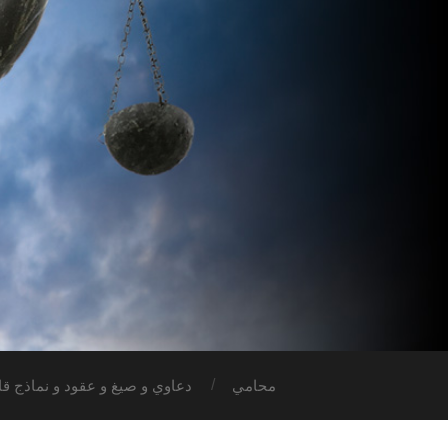
محامي
دعاوي و صيغ و عقود و نماذج قان