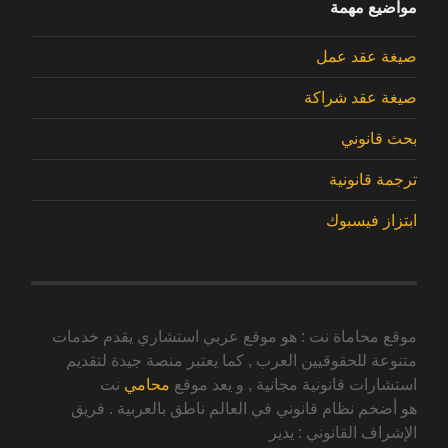
مواضيع مهمة
صيغة عقد عمل
صيغة عقد شراكة
بحث قانوني
ترجمة قانونية
ابتزاز فيسبوك
موقع محاماة نت : هو موقع عربي استشاري يقدم خدمات
متنوعة للحقوقيين العرب , كما يعتبر منصة جيدة لتقديم
استشارات قانونية مجانية , و يعد موقع
محامي
نت
هو أضخم نظام قانوني في العالم ناطق بالعربية . فريق
الإشراف القانوني : يدير