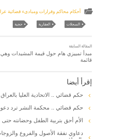
أحكام محاكم وقرارات ومبادىء قضائية عراق
السجلات
العقارية
حجية
المقالة السابقة
مبدأ تمييزي هام حول قيمة المشيدات وهي
قائمة
إقرأ أيضا
حكم قضائي .. الاتحادية العليا بالعر
حكم قضائي .. محكمة النشر ترد دعوى
الأم أحق بتربية الطفل وحضانته حتى إ
دعاوي نفقة الأصول والفروع والزوجات