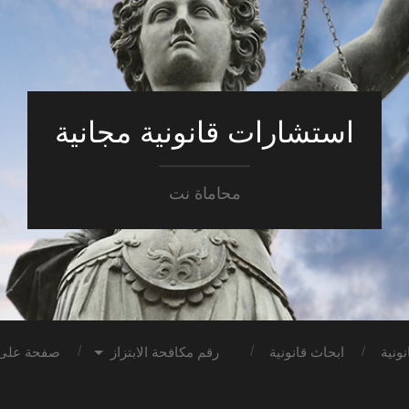
استشارات قانونية مجانية
محاماة نت
ونية
ابحاث قانونية
رقم مكافحة الابتزاز
صفحة على