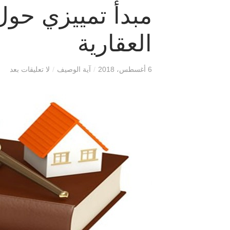
مبدأ تمييزي حو
العقارية
6 أغسطس، 2018
/
آية الوصيف
/
لا تعليقات بعد