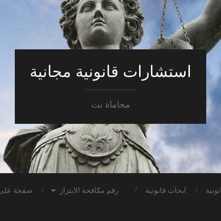
استشارات قانونية مجانية
محاماة نت
ونية
ابحاث قانونية
رقم مكافحة الابتزاز
صفحة على