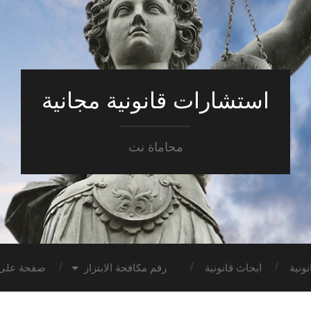
استشارات قانونية مجانية
محاماة نت
ونية
ابحاث قانونية
رقم مكافحة الابتزاز
صفحة على