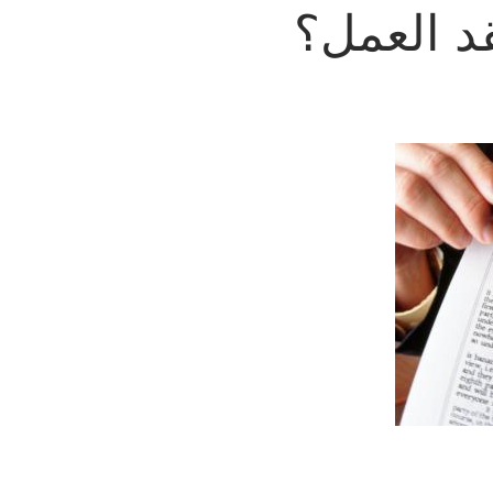
د العمل؟