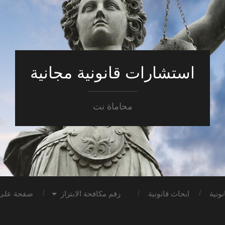
استشارات قانونية مجانية
محاماة نت
ونية
ابحاث قانونية
رقم مكافحة الابتزاز
صفحة على