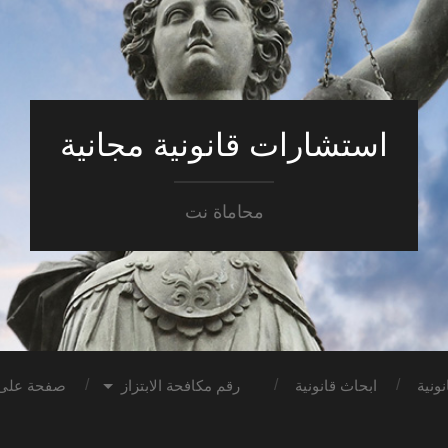
استشارات قانونية مجانية
محاماة نت
ونية
ابحاث قانونية
رقم مكافحة الابتزاز
صفحة على