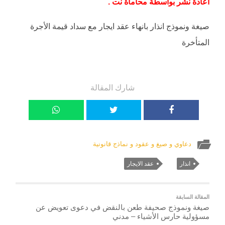
اعادة نشر بواسطة محاماة نت .
صيغة ونموذج انذار بانهاء عقد ايجار مع سداد قيمة الأجرة
المتأخرة
شارك المقالة
دعاوي و صيغ و عقود و نماذج قانونية
انذار
عقد الايجار
المقالة السابقة
صيغة ونموذج صحيفة طعن بالنقض في دعوى تعويض عن
مسؤولية حارس الأشياء – مدني