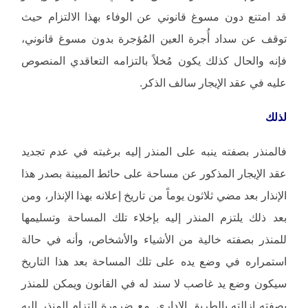
قد امتنع دون مسوغ قانوني عن الوفاء بهذا الالتزام حيث
توقف عن سداد أُجرة العين المُؤجرة بدون مسوغ قانوني،
فإنه والحال كذلك يكون مُخلاً بالتزامه التعاقدي المنصوص
عليه في عقد الإيجار سالف الذكر.
لذلك
فالمنذر بصفته ينبه على المنذر إليه برغبته في عدم تجديد
عقد الإيجار المذكور عن مساحة على حائط المبينة بصدر هذا
الإنذار بعد مضي ثلاثون يوماً من تاريخ إعلانه بهذا الإنذار، ومن
بعد ذلك يلتزم المنذر إليه بإخلاء تلك المساحة وتسليمها
للمنذر بصفته خالية من الأشياء والأشخاص، وأنه في حالة
استمراره في وضع يده على تلك المساحة بعد هذا التاريخ
سيكون وضع يد غاصب لا سند له في القانون ويمكن للمنذر
بصفته إزالته بالطريق الإداري. مع ضرورة التزام المنذر إليه