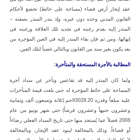
عقد إيجار أرض فضاء (مساحة على حائط) تخضع لأحكام
القانون المدني وحده دون غيره، وإذ ينذر المنذر بصفته –
المنذر إليه بعدم رغبته في تجديد تلك العلاقة ورغبته في
إنهائها، ومن ثم فإن بقاء المنذر إليه في العين المؤجرة من
بعد يكون بغير سند من القانون وبالتالي غصباً لتلك العين.
المطالبة بالأجرة المستحقة والمتأخرة:
ولما كان المنذر إليه قد تقاعس وتأخر عن سداد أجرة
المساحة على حائط المؤجرة له حتى بلغت قيمة المتأخرات
عليه مبلغاً وقدره 93028.20جم (ثلاثة وتسعون ألف وثمانية
وعشرون جنيهاً وعشرون قرشاً) حتى شهر يونيو من عام
2008 فضلاً عما يُستجد منها حتى تاريخ السداد الفعلي رضاءاً
أو قضاءاً. وذلك بالمخالفة لبنود عقد الإيجار، وبالمخالفة
لأحكام القانون المدني الخاضع له عقد إيجار الأرض الفضاء.