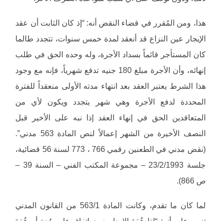
هذا، ومن المُقرر في قضاء النقض أنه: “إذ كان الثابت أن عقد
الإيجار عين النزاع قد أنعقد لمدة خمس سنوات، تتجدد طالما
كان المستأجر قائماً بسداد الأجرة، وله وحده الحق في طلب
إنهائه، وأن الأجرة مبلغ 180 جنيه تدفع شهرياً، فإنه مع وجود
هذا الشرط يعتبر العقد بعد انتهاء مدته الأولى منعقداً للفترة
المحددة لدفع الأجرة وهي شهر يتجدد ويكون لأي من
المتعاقدين الحق في إنهاء العقد إذا نبه على الأخير قبل
النصف الأخيرة من الشهر إعمالاً لنص المادة 563 مدني”.
(نقض مدني في الطعنين رقمي 766 ، 773 لسنة 56 قضائية،
جلسة 23/2/1993 – مجموعة المكتب الفني – السنة 39 –
ص 866).
لما كان ما تقدم، وكانت المادة 563/1 من القانون المدني
تنص على أنه: “إذا عُقِدَ الإيجار دون اتفاق على مُدة أو عُقِدَ