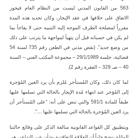
563 من القانون المدني ليست من النظام العام فيجوز
الاتفاق على خلافها في عقد الإيجار، وكان تحديد هذه المدة
مقرراً لمصلحة الطرف الموجه إليه التنبيه حتى لا يفاجأ بما
لم يكن في حسبانه قبل أن يتهيأ لمواجهة ما يترتب على ذلك
من وضع جديد”. (نقض مدني في الطعن رقم 735 لسنة 54
قضائية، جلسة 29/1/1989 – مجموعة المكتب الفني – السنة
40 – صـ 329 – الفقرة رقم 2).
لما كان ذلك، وكان المُستأجر مُلزم بأن يرد العين المُؤجرة
إلى المُؤجر عند انتهاء مُدة الإيجار بالحالة التي تسلمها عليها
طبقاً للمادة 591/1 والتي تنص على أنه: “على المُستأجر أن
يرد العين المُؤجرة بالحالة التي تسلمها عليها …”.
وبتطبيق كل القواعد القانونية سالفة الذكر على وقائع حالتنا
الماثلة يتضح جلياً أن العلاقة التعاقدية بشأن عين التداعي هي