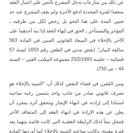
عن ذلك من منازعات تدخل المشرع بالنص على اعتبار العقد
منعقدا لفترة المحددة لدفع الأجرة ولم يقف المشرع عند حد
تعيين المدة على هذا النحو بل رخص لكل من طرفيه ـ
المؤجر والمستأجر ـ الحق في إنهاء العقد إذا نبه أحدهما على
الآخر بالإخلاء في الميعاد القانوني المبين في المادة 563
سالفة البيان”. (نقض مدني في الطعن رقم 1653 لسنة 57
قضائية – جلسة 25/2/1993 مجموعة المكتب الفني – السنة
44 – صـ 750).
ومن المُقرر في قضاء النقض كذلك أن: “التنبيه بالإخلاء هو
تصرف قانوني صادر من جانب واحد يتضمن رغبة صاحبه
استنادا إلى إرادته في انتهاء الإيجار ويتحقق أثره بمجرد أن
يعلن عن هذه الإرادة في انتهاء العقد إلى المتعاقد الآخر
فتنحل تبعاً لذلك الرابطة العقدية التي كانت قائمة بينهما بعد
فترة معينة، وكانت مواعيد التنبيه بالإخلاء كما أوردتها المادة