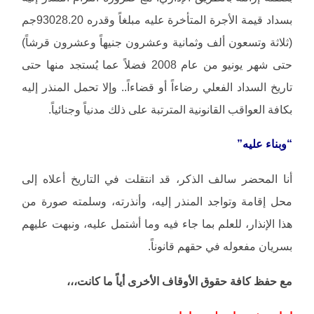
بسداد قيمة الأجرة المتأخرة عليه مبلغاً وقدره 93028.20جم
(ثلاثة وتسعون ألف وثمانية وعشرون جنيهاً وعشرون قرشاً)
حتى شهر يونيو من عام 2008 فضلاً عما يُستجد منها حتى
تاريخ السداد الفعلي رضاءاً أو قضاءاً.. وإلا تحمل المنذر إليه
بكافة العواقب القانونية المترتبة على ذلك مدنياً وجنائياً.
“وبناء عليه”
أنا المحضر سالف الذكر، قد انتقلت في التاريخ أعلاه إلى
محل إقامة وتواجد المنذر إليه، وأنذرته، وسلمته صورة من
هذا الإنذار، للعلم بما جاء فيه وما أشتمل عليه، ونبهت عليهم
بسريان مفعوله في حقهم قانوناً.
مع حفظ كافة حقوق الأوقاف الأخرى أياً ما كانت،،،