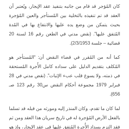
كان المُؤجر قد قام من جانبه بتنفيذ عقد الإيجار، ويُعتبر أن
العقد قد تم تنفيذه بالتخلية بين المُستأجر والعين المُؤجرة
بحيث يتمكن من وضع يده عليها والانتفاع بها في المُدة
المُتفق عليها”. (نقض مدني في الطعن رقم 16 لسنة 20
قضائية – جلسة 2/3/1953).
كما أنه من المُقرر في قضاء النقض أن: “المُستأجر هو
المُكلف بتقديم الدليل على سداده كامل الأُجرة المُستحقة
في ذمته، ولا يسوغ قلب عبء الإثبات”. (نقض مدني في 28
فبراير 1979 مجموعة أحكام النقض س30 رقم 123 صـ
656).
لما كان ما تقدم، وكان المنذر إليه ومورثه من قبله قد تسلما
بالفعل الأرض المُؤجرة له في تاريخ سريان هذا العقد ومن ثم
فقد التزم بسداد الأُجرة المُتفق عليها في عقد الإيجار، وإذ هو