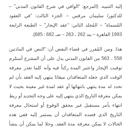
إليه التنبيه. (المرجع: “الوافي في شرح القانون المدني” –
للدكتور/ سليمان مرقس – الجزء الثالث: “في العقود
المُسماة” – المُجلد الثاني: “عقد الإيجار” – الطبعة الرابعة
1993 القاهرة – بند 262 ، 263 – صـ 682 : 685).
هذا، ومن المُقرر في قضاء النقض أن: “النص في المادتين
558 ، 563 من القانون المدني يدل على أن المشرع أستلزم
توقيت الإيجار واعتبر المدة ركناً فيه وأنه كلما تعذر معرفة
الوقت الذي جعله المتعاقدان ميقاتا ينتهي إليه العقد بأن لم
تحدد له مدة ينتهي بانتهائها أو عقد لمدة غير معينة بحيث لا
يمكن معرفة التاريخ الذي ينتهي إليه على وجه التحديد أو ربط
انتهاء بأمر مستقبل غير محقق الوقوع أو استحال معرفة
التاريخ الذي قصده المتعاقدان أن يستمر إليه ففي هذه
الحالات لا يمكن معرفة مدة العقد، وحلا لما يمكن أن ينشأ