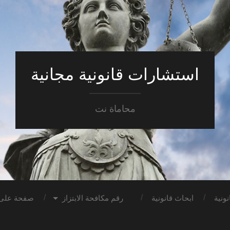
استشارات قانونية مجانية
محاماة نت
ونية
ابحاث قانونية
رقم مكافحة الابتزاز
صفحة على