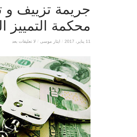
جريمة تزييف و ت
محكمة التمييز ال
11 يناير، 2017
/
ايثار موسى
/
لا تعليقات بعد