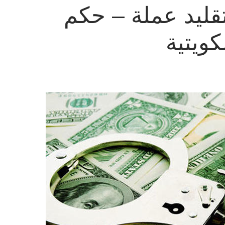
قليد عملة – حكم
كويتية