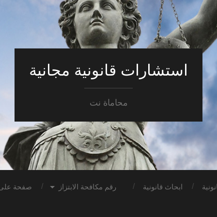
استشارات قانونية مجانية
محاماة نت
ونية
ابحاث قانونية
رقم مكافحة الابتزاز
صفحة على