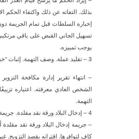
بذلك. التفاته عن ذلك واكتفاء الحكم ا
تسهيل الجاني القبض على باقي مرتكبي
يوجب تمييزه.
3 – تقليد عملة. وصف التهمة. إثبات “خبرة”.
– انتهاء تقرير إدارة مكافحة التزوي
الشخص العادي معرفته. اعتباره تزييفً
التهمة.
4 – إدخال البلاد ورقة نقد مقلدة. جريمة “الركن المادي” و”أنواع من الجرائم”. قصد جنائي.
– جريمة إدخال البلاد ورقة نقد مقلدة 
كافٍ لتوافرها. اقترانه بقصد التزويج. غير 