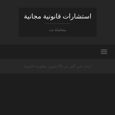
استشارات قانونية مجانية
محاماة نت
ابحث في أكثر من 50 مليون معلومة قانونية