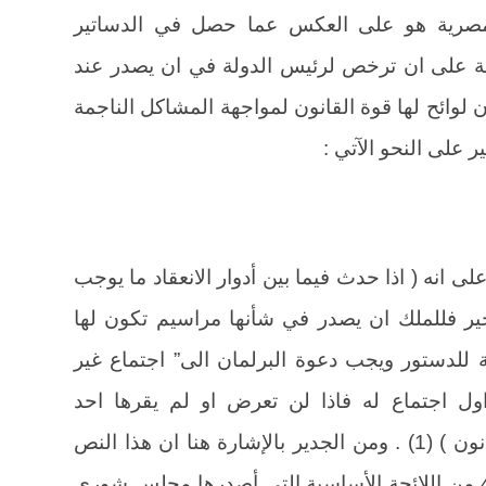
المصرية هو على العكس عما حصل في الدساتير
ة على ان ترخص لرئيس الدولة في ان يصدر عند
 لوائح لها قوة القانون لمواجهة المشاكل الناجمة
على النحو الآتي :
ت المادة 41 من دستور سنة 1923 على انه ( اذا حدث فيما بين أدوار الانعقاد ما يوجب
تأخير فللملك ان يصدر في شأنها مراسيم تكون لها
 للدستور ويجب دعوة البرلمان الى” اجتماع غير
ل اجتماع له فاذا لن تعرض او لم يقرها احد
المجلسين زال ما كان لها من قوة القانون ) (1) . ومن الجدير بالإشارة هنا ان هذا النص
الدستوري سبقه نص ورد في المادة 41 من اللائحة الأساسية التي أصدرها مجلس شورى