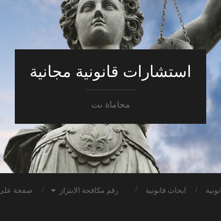
استشارات قانونية مجانية
محاماة نت
ونية
ابحاث قانونية
رقم مكافحة الابتزاز
صفحة على