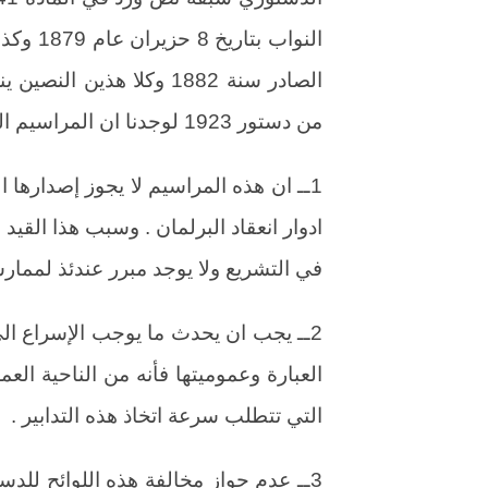
من دستور 1923 لوجدنا ان المراسيم التي يصدرها الملك تخضع للقيود الاتية :
1ــ ان هذه المراسيم لا يجوز إصدارها ا
ادوار انعقاد البرلمان . وسبب هذا القيد
في التشريع ولا يوجد مبرر عندئذ لممارس
2ــ يجب ان يحدث ما يوجب الإسراع الى 
العبارة وعموميتها فأنه من الناحية العم
التي تتطلب سرعة اتخاذ هذه التدابير .
3ــ عدم جواز مخالفة هذه اللوائح لل