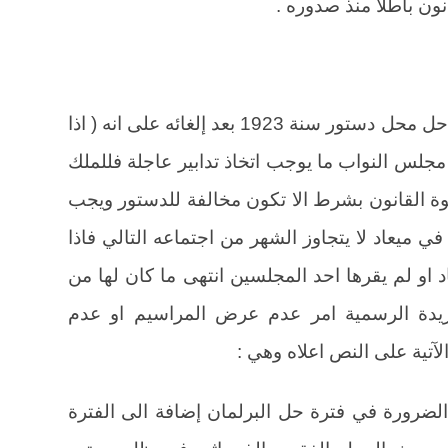
ون باطلاً منذ صدوره .
نصت المادة 41 من دستور 1930 الذي حل محل دستور سنة 1923 بعد إلغائه على انه ( اذا
 مجلس النواب ما يوجب اتخاذ تدابير عاجلة فللملك
ة القانون بشرط الا تكون مخالفة للدستور ويجب
 ميعاد لا يتجاوز الشهر من اجتماعه التالي فاذا
او لم يقرها احد المجلسين انتهى ما كان لها من
يدة الرسمية امر عدم عرض المراسيم او عدم
لآتية على النص اعلاه وهي :
 الضرورة في فترة حل البرلمان إضافة الى الفترة