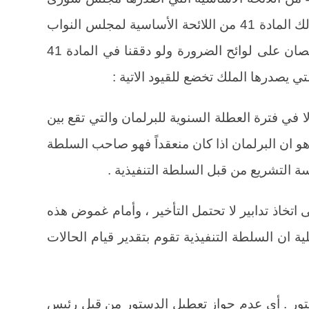
النواب بتاريخ 8 حزيران عام 1879 وكذلك المادة 41 من اللائحة الأساسية لمجلس النواب
الصادر سنة 1882 وكلا هذين النصين ينصان على لوائح الضرورة ولو دققنا في المادة 41
لا في فترة العطلة السنوية للبرلمان والتي تقع بين
 هو ان البرلمان اذا كان منعقداً فهو صاحب السلطة
ة التشريع من قبل السلطة التنفيذية .
اتخاذ تدابير لا تحتمل التأخير ، وأمام غموض هذه
لية ان السلطة التنفيذية تقوم بتقدير قيام الحالات
دستور . أي عدم جواز تعطيل الدستور من قبل رئيس