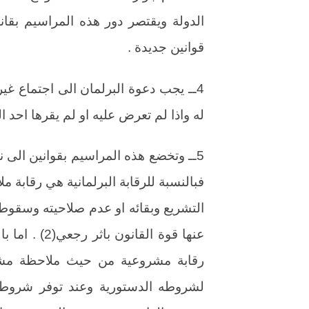
الدولة ويقتصر دور هذه المراسيم بقانو
قوانين جديدة .
4ــ يجب دعوة البرلمان الى اجتماع غ
له واذا لم تعرض عليه او لم يقرها احد 
5ــ وتخضع هذه المراسيم بقوانين الى ن
فبالنسبة للرقابة البرلمانية هي رقابة مل
التشريع وبقائه او عدم صلاحيته وسقوطه
عنها قوة القا
رقابة مشروعية من حيث ملاحظة مشر
لشروطه الدستورية وعند توفر شروطه