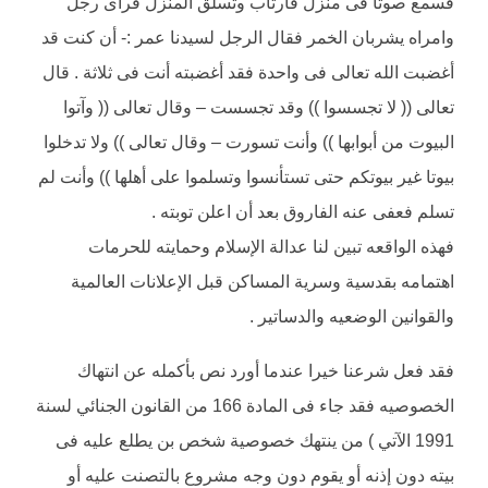
فسمع صوتا فى منزل فارتاب وتسلق المنزل فرأى رجل
وامراه يشربان الخمر فقال الرجل لسيدنا عمر :- أن كنت قد
أغضبت الله تعالى فى واحدة فقد أغضبته أنت فى ثلاثة . قال
تعالى (( لا تجسسوا )) وقد تجسست – وقال تعالى (( وآتوا
البيوت من أبوابها )) وأنت تسورت – وقال تعالى )) ولا تدخلوا
بيوتا غير بيوتكم حتى تستأنسوا وتسلموا على أهلها )) وأنت لم
تسلم فعفى عنه الفاروق بعد أن اعلن توبته .
فهذه الواقعه تبين لنا عدالة الإسلام وحمايته للحرمات
اهتمامه بقدسية وسرية المساكن قبل الإعلانات العالمية
والقوانين الوضعيه والدساتير .
فقد فعل شرعنا خيرا عندما أورد نص بأكمله عن انتهاك
الخصوصيه فقد جاء فى المادة 166 من القانون الجنائي لسنة
1991 الآتي ) من ينتهك خصوصية شخص بن يطلع عليه فى
بيته دون إذنه أو يقوم دون وجه مشروع بالتصنت عليه أو