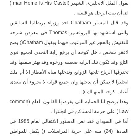
يقول المثل الانجليزى الشهير (man Home Is His Castel )
اى أن بيت الرجل هو قلعته .
وقد قال المستر Chatham احد وزراء بريطانيا السابقين
والتى استشهد بها البروفسير Thomas فى معرض شرحه
للتفتيش والحجز غير المرغوب فيهما ويقول Chatham(( يصح
لافقر شخص داخل كوخه أن يرفع راية التحدى لجميع قوى
التاج وقد تكون تلك الرايه ضعيفه ورخوه وقد يهتز سقفها وقد
تخترقها الرياح تلجها الزوابع وتدخلها مياه الأمطار الا أم ملك
انجلترا لا يمكن أن يدخلها وان جميع قواته لا تجروء أن تتعدى
أعتاب كوخه المتهالك )) .
وهذا يوضح لنا الحمايه التى يفرضها القانون العام (common
Law ) على حرمة المساكن فى انجلترا .
أما فى السودان فقد نص الدستور الانتقالى لعام 1985 فى
المادة “(24) منه على حرية المراسلات (( يكفل للمواطن