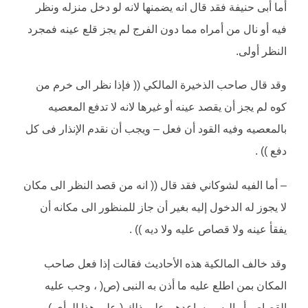
أما أبى حنيفة فقد قال انه يضمنها لانه لو دخل منزله ونظر
فيه أو نال من أمراه مما دون الفرج لم يجز قلع عينه فمجرد
النظر أولى.
وقد قال صاحب الذخيرة المالكي (( فإذا نظر الى خرم من
كوه لم يجز أن يقصد عينه أو غيرها لانه لا تدفع المعصيه
بالمعصيه وفيه القود أن فعل – ويجب أن نقدم الإنذار فى كل
دفع )) .
– أما الفيه لشوكاني فقد قال (( انه من قصد النظر الى مكان
لا يجوز له الدخول إليه بغير أن جاز للمنظور الى مكانه أن
يفقأ عينه ولا قصاص عليه ولا ديه )) .
وقد خالف المالكية هذه الأحاديث فقالت إذا فعل صاحب
المكان بمن اطلع عليه ما أذن به النبى (ص( ، وجب عليه
القصاص أو إليه . وساعدهم على ذلك ( على هذا الرأي ) .