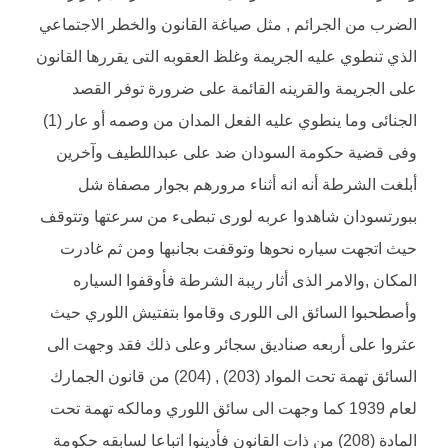
الضرب من الجرائم , مثل صياغة القانون والخطر الاجتماعي
الذي تنطوي عليه الجريمة وغلظ العقوبه التى يقررها القانون
على الجريمة والقرينه القائمة على ضرورة توفر القصد
الجنائى وما ينطوي عليه الفعل المدان من وصمه أو عار (1)
وفى قضية حكومة السودان ضد على عبداللطيف وآخرين
أبلغت الشرطة أنه انه أثناء مرورهم بجوار مصفاة شل
ببورتسودان شاهدوا عربه لورى تبطىء من سرعتها وتتوقف
حيث اتجهت سياره نحوها وتوقفت بجانبها ومن ثم غادرت
المكان ,والامر الذى أثار ريبة الشرطة فأوقفوا السياره
وأصطحبوا السائق الى اللورى وقاموا بتفتيش اللوري حيث
عثروا على أربعه صناديق سجائر وعلى ذلك فقد وجهت الى
السائق تهمة تحت المواد (203) , (204) من قانون الجمارك
لعام 1939 كما وجهت الى سائق اللوري ومالكه تهمة تحت
المادة (208) من ذات القانون فأدينوا اتباعا لسابقه حكومة