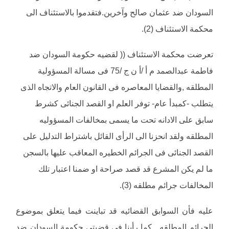
السودان ضد عثمان صالح وآخرين.فتقدموا بالاستئناف الى
محكمة الاستئناف (2).
تعرضت محكمة الاستئناف (( لقضيه حكومة السودان ضد
فاطمة عبدالصمد م أ /أ ن ج /75 فى مسالة المسؤولية
المطلقه ,والقضايا المعاصره فى القانون العام والاتجاه الذى
يتطلب -كمبدأ عام- توفر العلم او القصد الجنائى كشرط
سابق على الادانه تحت ما يسمى بمخالفات المسؤوليه
المطلقه ولقد انحزنا الى الرأى القائل باشتراط التدليل على
القصد الجنائى فى الجرائم الخطيره المعاقب عليها بالسجن
ما لم يكن المشرع قد قصد صراحة او ضمنا اعتبار تلك
المخالفات جرائم مطلقه (3).
عليه فأن السوابق القضائيه قد تباينت فيما يتعلق بموضوع
الجرائم المطلقه . كما رأينا فى قضيتى حكومة السودان ضد