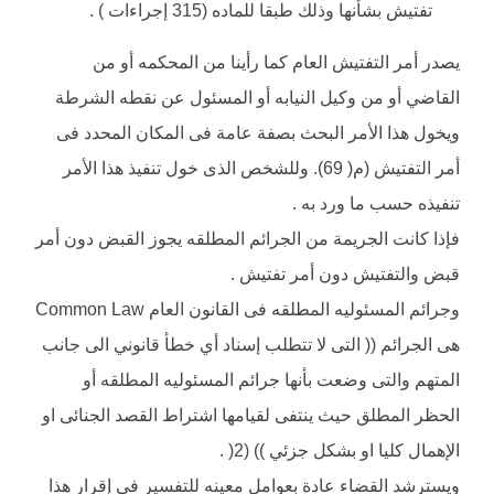
تفتيش بشأنها وذلك طبقا للماده (315 إجراءات ) .
يصدر أمر التفتيش العام كما رأينا من المحكمه أو من
القاضي أو من وكيل النيابه أو المسئول عن نقطه الشرطة
ويخول هذا الأمر البحث بصفة عامة فى المكان المحدد فى
أمر التفتيش (م( 69). وللشخص الذى خول تنفيذ هذا الأمر
تنفيذه حسب ما ورد به .
فإذا كانت الجريمة من الجرائم المطلقه يجوز القبض دون أمر
قبض والتفتيش دون أمر تفتيش .
وجرائم المسئوليه المطلقه فى القانون العام Common Law
هى الجرائم (( التى لا تتطلب إسناد أي خطأ قانوني الى جانب
المتهم والتى وضعت بأنها جرائم المسئوليه المطلقه أو
الحظر المطلق حيث ينتفى لقيامها اشتراط القصد الجنائى او
الإهمال كليا او بشكل جزئي )) (2( .
ويسترشد القضاء عادة بعوامل معينه للتفسير فى إقرار هذا