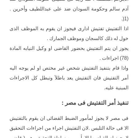
آدم سالم وحكومة السودان ضد على عبداللطيف وأخرين .
(1(.
اذا التفتيش تفتيش ادارى فيجوز ان يقوم به الموظف الذى
خول له ذلك كالسجان وموظف الجمارك .
يجوز ان يتم التفتيش بحضور القاضى او وكيل النيابه المادة
(78) اجراءات .
واذا قام بتنفيذ التفتيش شخص غير مختص او لم يوجه اليه
أمر التفتيش فان التفتيش يعد باطلآ وتبطل كل الاجراءات
المبنية عليه.
تنفيذ أمر التفتيش فى مصر :
فى مصر لا يجوز لمأمور الضبط القضائى ان يقوم بالتفتيش
الا فى حالة التلبس .لان التفتيش اجراء من اجراءات التحقيق
لا يجوز له القيام بها الا بأمر من سلطة التحقيق وهى ( قاضى