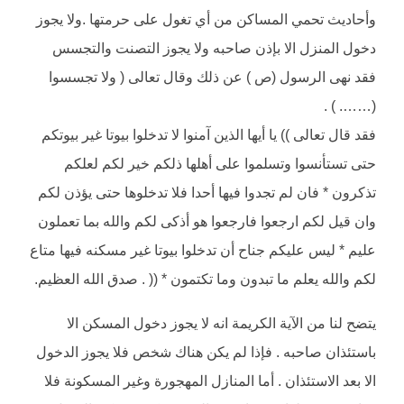
وأحاديث تحمي المساكن من أي تغول على حرمتها .ولا يجوز
دخول المنزل الا بإذن صاحبه ولا يجوز التصنت والتجسس
فقد نهى الرسول (ص ) عن ذلك وقال تعالى ( ولا تجسسوا
(……. ) .
فقد قال تعالى )) يا أيها الذين آمنوا لا تدخلوا بيوتا غير بيوتكم
حتى تستأنسوا وتسلموا على أهلها ذلكم خير لكم لعلكم
تذكرون * فان لم تجدوا فيها أحدا فلا تدخلوها حتى يؤذن لكم
وان قيل لكم ارجعوا فارجعوا هو أذكى لكم والله بما تعملون
عليم * ليس عليكم جناح أن تدخلوا بيوتا غير مسكنه فيها متاع
لكم والله يعلم ما تبدون وما تكتمون * (( . صدق الله العظيم.
يتضح لنا من الآية الكريمة انه لا يجوز دخول المسكن الا
باستئذان صاحبه . فإذا لم يكن هناك شخص فلا يجوز الدخول
الا بعد الاستئذان . أما المنازل المهجورة وغير المسكونة فلا