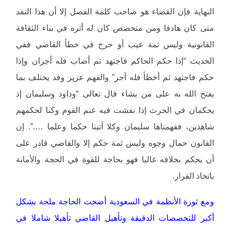
النهاية فإن القضاء هو صاحب كلمة الفصل إلا أن هذا النقد
متى كان هادفا ومن متخصص كان له أثره في بناء الثقافة
القانونية وليس ثمة عيب أو حرج في خطأ القاضي ففي
الحديث “إذا حكم الحاكم فاجتهد ثم أصاب فله أجران وإذا
حكم فاجتهد ثم أخطأ فله أجر” والفهم عزيز وقد يختلف بما
يفتح الله به على من يشاء قال تعالى “وداود وسليمان إذ
يحكمان في الحرث إذا نفشت فيه غنم القوم وكنا لحكمهم
شاهدين، ففهمناها سليمان وكلا آتينا حكما وعلما ….”. إن
القانون حمال وجوه وليس ثمة حكم إلا والقاضي قادر على
أن يحكم بخلافه غالبا فهو بحاجة للقوة في الحجة والأمانة
باتخاذ القرار.
ومع ثورة الأنظمة في السعودية أضحت الحاجة ملحة بشكل
أكبر للتخصصات الدقيقة وتأهيل القاضي تأهيلا شاملا في