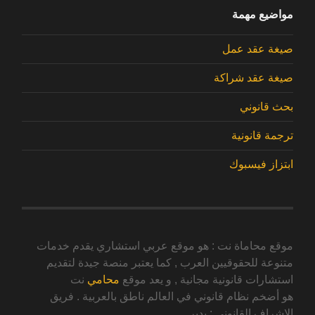
مواضيع مهمة
صيغة عقد عمل
صيغة عقد شراكة
بحث قانوني
ترجمة قانونية
ابتزاز فيسبوك
موقع محاماة نت : هو موقع عربي استشاري يقدم خدمات
متنوعة للحقوقيين العرب , كما يعتبر منصة جيدة لتقديم
استشارات قانونية مجانية , و يعد موقع
محامي
نت
هو أضخم نظام قانوني في العالم ناطق بالعربية . فريق
الإشراف القانوني : يدير