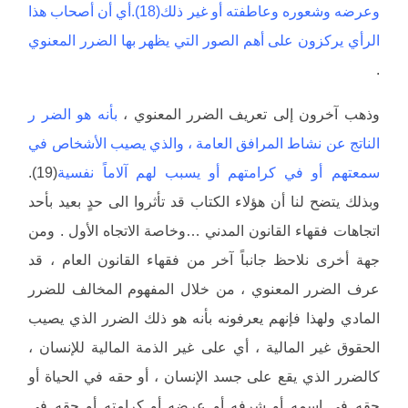
وعرضه وشعوره وعاطفته أو غير ذلك(18).أي أن أصحاب هذا
الرأي يركزون على أهم الصور التي يظهر بها الضرر المعنوي
.
وذهب آخرون إلى تعريف الضرر المعنوي ،
بأنه هو الضر ر
الناتج عن نشاط المرافق العامة ، والذي يصيب الأشخاص في
سمعتهم أو في كرامتهم أو يسبب لهم آلاماً نفسية
(19).
وبذلك يتضح لنا أن هؤلاء الكتاب قد تأثروا الى حدٍ بعيد بأحد
اتجاهات فقهاء القانون المدني …وخاصة الاتجاه الأول . ومن
جهة أخرى نلاحظ جانباً آخر من فقهاء القانون العام ، قد
عرف الضرر المعنوي ، من خلال المفهوم المخالف للضرر
المادي ولهذا فإنهم يعرفونه بأنه هو ذلك الضرر الذي يصيب
الحقوق غير المالية ، أي على غير الذمة المالية للإنسان ،
كالضرر الذي يقع على جسد الإنسان ، أو حقه في الحياة أو
حقه في إسمه أو شرفه أو عرضه أو كرامته أو حقه في