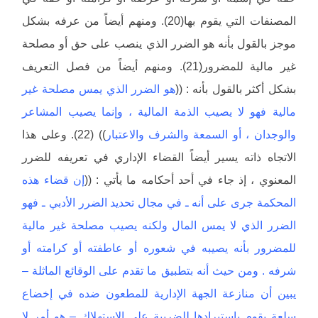
المصنفات التي يقوم بها(20). ومنهم أيضاً من عرفه بشكل
موجز بالقول بأنه هو الضرر الذي ينصب على حق أو مصلحة
غير مالية للمضرور(21). ومنهم أيضاً من فصل التعريف
بشكل أكثر بالقول بأنه : ((
هو الضرر الذي يمس مصلحة غير
مالية فهو لا يصيب الذمة المالية ، وإنما يصيب المشاعر
والوجدان ، أو السمعة والشرف والاعتبار
)) (22). وعلى هذا
الاتجاه ذاته يسير أيضاً القضاء الإداري في تعريفه للضرر
المعنوي ، إذ جاء في أحد أحكامه ما يأتي : ((
إن قضاء هذه
المحكمة جرى على أنه ـ في مجال تحديد الضرر الأدبي ـ فهو
الضرر الذي لا يمس المال ولكنه يصيب مصلحة غير مالية
للمضرور بأنه يصيبه في شعوره أو عاطفته أو كرامته أو
شرفه . ومن حيث أنه بتطبيق ما تقدم على الوقائع الماثلة –
يبين أن منازعة الجهة الإدارية للمطعون ضده في إخضاع
سلعة يقوم باستيرادها للضريبة على الاستهلاك – هو أمر لا