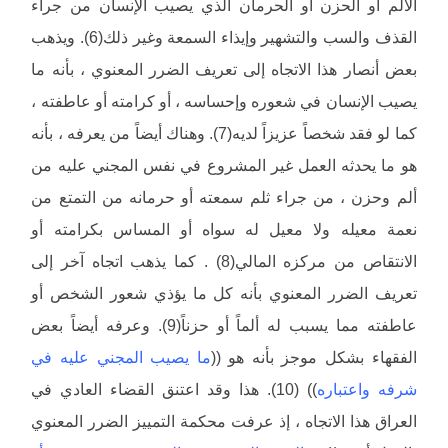
الألم أو الحزن أو الحرمان الذي يصيب الإنسان من جراء
القذف والسب والتشهير وإيذاء السمعة وغير ذلك(6). ويذهب
بعض أنصار هذا الاتجاه إلى تعريف الضرر المعنوي ، بأنه ما
يصيب الإنسان في شعوره وإحساسه ، أو كرامته أو عاطفته ،
كما لو فقد شخصاً عزيزاً لديه(7). وهناك أيضاً من يعرفه ، بأنه
هو ما يحدثه العمل غير المشروع في نفس المجني عليه من
ألم وحزن ، من جراء ثلم سمعته أو حرمانه من التمتع من
نعمة معيله ولا معيل له سواه أو المساس بكرامته أو
الانتقاص من مركزه المالي(8) . كما يذهب اتجاه آخر إلى
تعريف الضرر المعنوي بأنه كل ما يؤذي شعور الشخص أو
عاطفته مما يسبب له ألماً أو حزناً(9). وعرفه أيضاً بعض
الفقهاء بشكل موجز بأنه هو ((
ما يصيب المجني عليه في
شرفه واعتباره
)) (10). هذا وقد اعتنق القضاء العادي في
العراق هذا الاتجاه ، إذ عرفت محكمة التمييز الضرر المعنوي