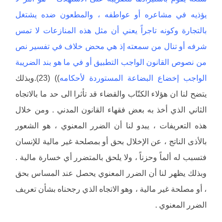
يؤذيه في مشاعره أو عواطفه ، والمطعون ضده يشتغل
بالتجارة وكونه تاجراً يعني أن مثل هذه المنازعات لا تمس
شرفه أو تنال من سمعته إذ هي محض خلاف في تفسير نص
من نصوص القانون الواجب التطبيق أو في ما هو بند الضريبة
الواجب إخضاع البضاعة المستوردة لأحكامه
)) (23).وبذلك
يتضح لنا ان هؤلاء الكتّاب والقضاء قد تأثرا الى حد ما بالاتجاه
الثاني الذي أخذ به بعض فقهاء القانون المدني . ومن خلال
هذه التعريفات ، يبدو لنا أن الضرر المعنوي ، هو الشعور
بالأذى الناتج ، عن الإخلال بحق أو بمصلحة غير مالية للإنسان
فتسبب له ألماً وحزناً ، ولا يلحق بالمتضرر أي خسارة مالية .
وبذلك يظهر لنا أن الضرر المعنوي يحصل عند المساس بحق
، أو مصلحة غير مالية ، وهو الاتجاه الذي رجحناه بشأن تعريف
الضرر المعنوي .