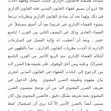
مسألة طبيعية فالقانون الإداري حديث النشأة وفقهه أحدث
فلا غرو أن يسبق فقهاء القانون المدني فقه القانون الإداري
في ذلك ولهذا نجد أن مبادئ القانون الإداري ونظرياته ترتبط
بنشوء القضاء الإداري في فرنسا بعد أن أصبح مستقلاً عن
القضاء العادي وذلك في النصف الثاني من القرن ا لتاسع
عشر ، وبعد أن أعطيت له ولاية الفصل في المنازعات
الإدارية إذ أخذت نظريات القانون الإداري ، تبدأ بالظهور في
أحكام القضاء الإداري منذ الربع الأخير من القرن التاسع
عشر(2). وعليه ومن أجل الوقوف على طبيعة هذا الضرر لابد
من الرجوع إلى كتابات الفقهاء في القانون المدني لتحري
بيان مفهوم وطبيعة الضرر المعنوي . وقبل الدخول في
تعريف الضرر المعنوي لابد من أن نوضح مضمون الضرر
المعنوي بغية تعريفه بشكل دقيق ، فالضرر المعنوي وإن كان
يسمى أيضاً بالضرر الأدبي إلاّ أننا نرى أن استعمال لفظ