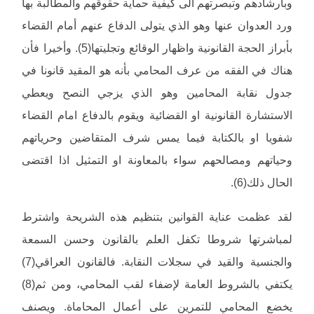
وبأرشادهم وتبصرتهم الى كيفية حماية حقوقهم والمطالبة بها
ورد العدوان عنها وهو الذي يتولى الدفاع عنهم أمام القضاء
بأبراز الحجة القانونية واظهار الوقائع وتجليتها(5). وأخيرا فأن
هناك في الفقه من عرف المحامي بأنه هو المقيد قانونا في
جدول نقابة المحامين وهو الذي يزجي النصح ويعطي
الاستشارة القانونية او القضائية ويقوم بالدفاع امام القضاء
شفويا او بالكتابة فيما يمس شرف المتقاضين وحرياتهم
وحياتهم ومصالحهم سواء بالمعاونة او التمثيل اذا اقتضى
الحال ذلك(6).
لقد عظمت عناية القوانين بتنظيم هذه الشريحة واشترط
لمباشرتها شروطا تكفل العلم بالقانون وحسن السمعة
والجنسية والقيد في سجلات النقابة. فالقانون العراقي(7)
يكتفي بالشروط العامة لإضفاء لقب المحامي، ومن ثم(8)
يخضع المحامي للتمرين على أعمال المحاماة. ويصنف