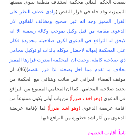
نقضت الحكم البدائي محكمة استئناف منطقة نينوى بصفتها
التمييزية وقد جاء في قرار النقض (
ولدى عطف النظر على
القرار المميز وجد انه غير صحيح ومخالف للقانون لان
الدعوى مقامة من قبل وكيل بموجب وكالة رسمية الا انه
لايحق له الترافع في الدعوى لكون صلاحيته محدودة فكان
على المحكمة إمهاله لاحضار موكله بالذات او توكيل محامي
ذي صلاحية كاملة، وحيث ان المحكمة اصدرت قرارها المميز
بخلاف ما تقدم مما اخل بصحته لذا قرر نقضه
)(46). ان
موقف القضاء العراقي غير صائب ويتنافى مع الحكمة من
تحديد صلاحية المحامي، كما ان المحامي الممنوع من الترافع
في الدعوى
(وهو اخف ضرراً)
من باب أولى يكون ممنوعاً من
اقامة عريضة الدعوى
(وهو اشد ضرراً)
لما لإقامة عريضة
الدعوى من آثار اشد خطورة من الترافع فيها.
ثانياً. أقارب الخصوم