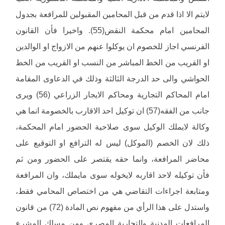
لايتم الا اذا قدم من قبل المحامين المقبولين للمرافعة بجدول
المحامين امام محكمة النقض(55). واخيرا فأن القانون
الفرنسي اجاز للخصوم ان يوكلوا عنهم من الازواج او الوالدين
او القريب من الخط المباشر من النسب او القريب من الخط
الحواشي والى حد الدرجة الثالثة وذلك في الدعاوى المقامة
امام المحاكم التجارية ومحاكم الايجار الزراعي (56) ويرى
جانب من الفقه(57) ان توكيل احد الاقارب بالخصومة انما هي
وكالة لايملك الوكيل سوى صلاحية الحضور امام المحكمة،
ذلك لان الخصم (الموكل) ليس له الترافع او التوقيع على
محاضر المرافعة، وانما حقه يقتصر على الحضور ومن ثم
فأن توكيله لاحد اقاربه لايخوله سوى مايملك، وان المرافعة
ومتابعة اجراءات التقاضي هي من اختصاص المحامي فقط،
واستدل على هذا الرأي من مفهوم نص المادة (72) من قانون
المرافعات المدنية والتجارية المصري ومن مسلك المشرع