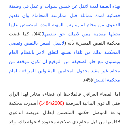
بهذه الصفة لمدة لاتقل عن خمس سنوات او عمل في وظيفة
قضائية لمدة مماثلة قبل ممارسة المحاماة وان تقديم
الدعوى من محام لم يمارس المهنة للمدة المنصوص عليها
يجعلها مقدمة ممن لايملك حق تقديمها
)(44)، كما قضت
محكمة النقض المصرية بأنه (
لايقبل الطعن بالنقض وتقضي
المحكمة بذلك من تلقاء نفسها لتعلق الامر بالنظام العام
ويستوي مع خلو الصحيفة من التوقيع ان تكون موقعة من
محام غير مقيد بجدول المحامين المقبولين للمرافعة امام
محكمة النقض
)(45).
اما القضاء العراقي فالملاحظ ان قضاءه مغاير لهذا الرأي
ففي الدعوى البدائية المرقمة
(1484/2000)
أصدرت محكمة
بداءة الموصل حكمها المتضمن ابطال عريضة الدعوى
لاقامتها من قبل محامٍ ذي صلاحية محدودة لاتخوله ذلك، وقد