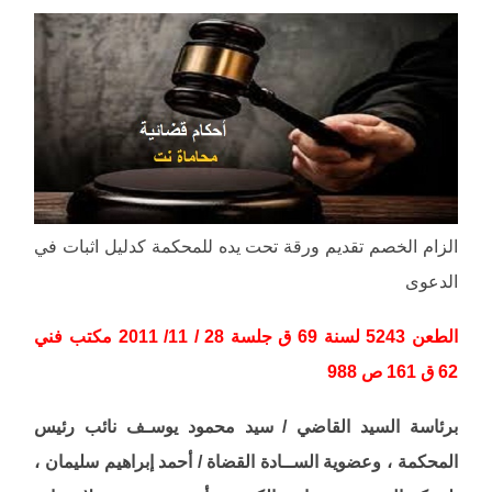
الزام الخصم تقديم ورقة تحت يده للمحكمة كدليل اثبات في
الدعوى
الطعن 5243 لسنة 69 ق جلسة 28 / 11/ 2011 مكتب فني
62 ق 161 ص 988
برئاسة السيد القاضي / سيد محمود يوسـف نائب رئيس
المحكمة ، وعضوية الســادة القضاة / أحمد إبراهيم سليمان ،