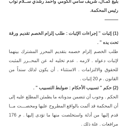
بليغ كمـال، شريف سامي الكومي وأحمد رشدي ســلام نواب
رئيس المحكمة.
———
(1) إثبات ” إجراءات الإثبات : طلب إلزام الخصم تقديم ورقة
تحت يده ” .
طلب الخصم إلزام خصمه بتقديم المحرر المشترك بينهما
لإثبات دعواه . لازمه . عدم تخليه له عن المحــرر المثبت
للحقوق والالتزامات . الاستثناء . أن يكون لذلك سنداً من
القانون . م 20 إثبات .
(2) حكم ” تسبيب الأحكام : ضوابط التسبيب ” .
الحكم . وجوب أن تتضمن مدوناته ما يطمئن المطلع عليه إلى
أن المحكمة قد ألمت بالواقع المطروح عليها ومحصـــت مــا
قدم إليها من أدلة واستخلصت منها ما تؤدى إليها . م 176
مرافعات . علة ذلك .