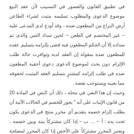
في تطبيق القانون والقصور في التسبيب لأن عقد البيع
موضوع الدعوى والمطلوب تسليمه مثبت لشراء الطاعن
أرض النزاع من المطعون ضده ، وقد أودع لدى المدعى عليه
– غير المختصم في الطعن – لحين سداد الثمن والذى تم
سداده إلا أن الحكم المطعون فيه قضى بإلزامه بتسليم عقده
للمطعون ضده بمقولة إن العقد لديه وتوافرت حالة طلب
الإلزام دون بحث لموضوع الدعوى دعوى أحقية المطعون
ضده في طلب إلزامه كمشترٍ بتسليم العقد المثبت لحقوقه
مما يعيبه ويستوجب نقضه .
وحيث إن هذا النعي في محله ، ذلك أن النص في المادة 20
من قانون الإثبات على أنه ” يجوز للخصم في الحالات الآتية أن
يطلب إلزام خصمه بتقديم أي محرر منتج في الدعوى يكون
تحت يده : أ – … ب – إذا كان مشتركاً بينه وبين خصمه ،
ويعتبر المحرر مشتركاً على الأخص إذا كان المحرر لمصلحة