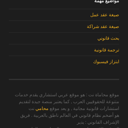
مواضيع مهمة
صيغة عقد عمل
صيغة عقد شراكة
بحث قانوني
ترجمة قانونية
ابتزاز فيسبوك
موقع محاماة نت : هو موقع عربي استشاري يقدم خدمات
متنوعة للحقوقيين العرب , كما يعتبر منصة جيدة لتقديم
استشارات قانونية مجانية , و يعد موقع
محامي
نت
هو أضخم نظام قانوني في العالم ناطق بالعربية . فريق
الإشراف القانوني : يدير