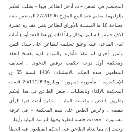
المختصم في الطعن – ثم أدخل الطاعن فيها – بطلب الحكم
بإلزامهما بتقديم عقد البيع المؤرخ 27/2/1996 المتضمن بيعه
مساحة 18 ط المبينــة بالأوراق للطاعن بثمن مقداره عشرة
آلاف جنيه والتسليم . وقال بياناً لذلك إن هذا العقد أودع أمانة
لدى المدعى عليه وعلق تسليمه للطاعن على سداد الثمن
وأمور أخرى لم تنفذ فأنذره والمودع لديه بفسخ العقد
ومحكمة أول درجة حكمت برفض الدعوى . استأنف
المطعون ضده الحكم بالاستئناف 1406 لسنة 55 ق
الإسكندرية ” مأمورية دمنهور ” وبتاريخ25/11/1999 قضت
المحكمة بالإلغاء وبالطلبات . طعن الطاعن في هذا الحكم
بطريق النقض ، وقدمت النيابــة مذكرة أبدت فيها الرأي
بنقضه ، وعُرض الطعن على هذه المحكمة – في غرفة
مشــورة – فحددت جلسة لنظره وفيها التزمت النيابة رأيها.
وحيث إن مما ينعاه الطاعن على الحكم المطعون فيه الخطأ