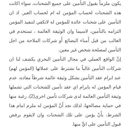
يكون ملزماً بقبول التأمين على جميع الشحنات، سواء اكانت
هذه الشحنات لحساب المؤمن له ام لحساب الغير. اذ ان
التأمين على شحنات عائدة للمؤمن له لاتكفي لتنفيذ المؤمن
التزامه بالتأمين، لاسيما وان الوثيقة العائمة ، تستخدم في
الغالب من قبل أَمناء البضائع أَو شركات الملاحة من اجل
التأمين لمصلحة شخص غير معين.
إنَّ الواقع العملي في مجال التأمين البحري يكشف لنا ان
شركات التأمين غالباً ما تشترط على عملائها (المؤمن لهم)
عند ابرام عقد التأمين بشكل وثيقة عائمة شرطاً مفاده، عدم
قيام المؤمن له بابرام اي عقد تأمين للشحنات التي تشملها
وثيقة التأمين العائمة لدى شركات تأمين اخرى(2)، رغبة منها
في حماية مصالحها، لذلك نجد أَنَّ المؤمن له ملزم امام هذا
الشرط، بأَنْ يؤمن على تلك الشحنات وان لايقوم برفض
قبول التأمين على ايٍّ منها.