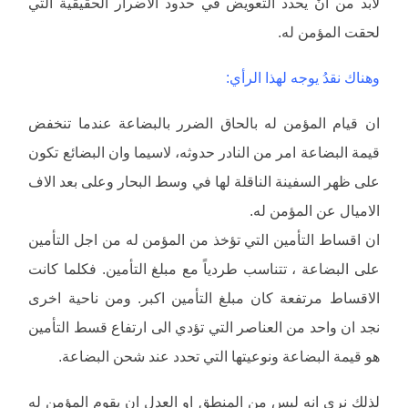
لابد من أنْ يحدد التعويض في حدود الأَضرار الحقيقية التي
لحقت المؤمن له.
وهناك نقدُ يوجه لهذا الرأي:
ان قيام المؤمن له بالحاق الضرر بالبضاعة عندما تنخفض
قيمة البضاعة امر من النادر حدوثه، لاسيما وان البضائع تكون
على ظهر السفينة الناقلة لها في وسط البحار وعلى بعد الاف
الاميال عن المؤمن له.
ان اقساط التأمين التي تؤخذ من المؤمن له من اجل التأمين
على البضاعة ، تتناسب طردياً مع مبلغ التأمين. فكلما كانت
الاقساط مرتفعة كان مبلغ التأمين اكبر. ومن ناحية اخرى
نجد ان واحد من العناصر التي تؤدي الى ارتفاع قسط التأمين
هو قيمة البضاعة ونوعيتها التي تحدد عند شحن البضاعة.
لذلك نرى انه ليس من المنطق او العدل ان يقوم المؤمن له