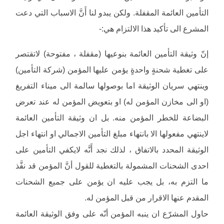
التأمين العائمة المقفلة. ولكن يبدو لنا أَنَّ الاسباب التي دعت
المشرع الى تأكيد هذا الالتزام هي:-
إنّ وثيقة التأمين العائمة بنوعيها (مقفلة ، مفتوحة) لاتقتصر
على تغطية شحنةٍ واحدةٍ يؤمن عليها المؤمن (شركة التأمين)
وينتهي سريان الوثيقة اما بوصولها سالمة الى ميناء التفريغ
(او الى مخازن المؤمن له) او بتعويض المؤمن له عند تعرض
البضاعة للخطر المؤمن منه. بل ان وثيقة التأمين العائمة
لاينتهي مفعولها الا بانتهاء مبلغ التأمين الاجمالي او انتهاء اجل
الوثيقة المحدد بالاتفاق ، لذلك نجد أَنَّه لايكفي التأمين على
احدى الشحنات المشمولة بالتغطية للقول أنَّ المؤمن قد نفَّذ
ما التزم به، بل يجب عليه ان يؤمن على جميع الشحنات
المقدم عنها الاقرار من قبل المؤمن له.
حاول المشرّع ان ينبه المؤمن أنّه على وفق الوثيقة العائمة