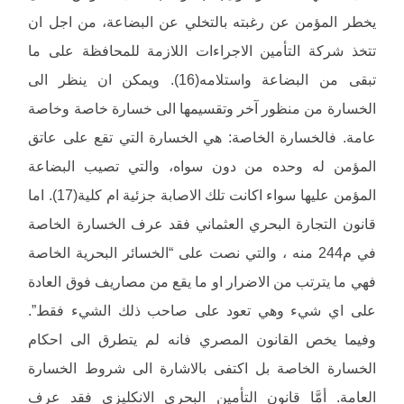
يخطر المؤمن عن رغبته بالتخلي عن البضاعة، من اجل ان
تتخذ شركة التأمين الاجراءات اللازمة للمحافظة على ما
تبقى من البضاعة واستلامه(16). ويمكن ان ينظر الى
الخسارة من منظور آخر وتقسيمها الى خسارة خاصة وخاصة
عامة. فالخسارة الخاصة: هي الخسارة التي تقع على عاتق
المؤمن له وحده من دون سواه، والتي تصيب البضاعة
المؤمن عليها سواء اكانت تلك الاصابة جزئية ام كلية(17). اما
قانون التجارة البحري العثماني فقد عرف الخسارة الخاصة
في م244 منه ، والتي نصت على “الخسائر البحرية الخاصة
فهي ما يترتب من الاضرار او ما يقع من مصاريف فوق العادة
على اي شيء وهي تعود على صاحب ذلك الشيء فقط”.
وفيما يخص القانون المصري فانه لم يتطرق الى احكام
الخسارة الخاصة بل اكتفى بالاشارة الى شروط الخسارة
العامة. أمَّا قانون التأمين البحري الانكليزي فقد عرف