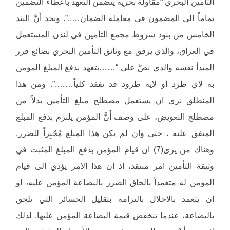
التأمين البحري “مقاولة بحرية يتضمن التعهد باعطاء التضمين
تماماً الى المضمون في معاملة الضمان…..”. ونجد أَنَّ البند
الخامس من بنود شروط مجمع التأمين في لندن المستعمل
في العراق، والذي يرفق مع وثائق التأمين البحري بضائع قرر
المبدأ نفسه والذي نصَّ على “……يتعهد بدفع المبلغ المؤمن
به لاي طرد او لاية طرود قد تفقد كلياً…….”. ومن هذا
المنطلق نرى ان يستعمل مصطلح مبلغ التأمين بدلاً من
مصطلح التعويض، على وصف أَنَّ المؤمن يلتزم بدفع المبلغ
المتفق عليه ، حتى وان لم يكن هذا المبلغ مُجْبِراً للضرر.
وهناك من يرى(7) ان قيام المؤمن بدفع المبلغ المثبت في
وثيقة التأمين امر منتقد، اذ ان هذا الامر يؤدي الى قيام
المؤمن له متعمداً بالحاق الضرر بالبضاعة المؤمن عليه، او
ان يتعمد بالاخلال بالتزامه بتقليل الخسائر التي تلحق
بالبضاعة، عندما تنخفض قيمة البضاعة المؤمن عليها. لذلك