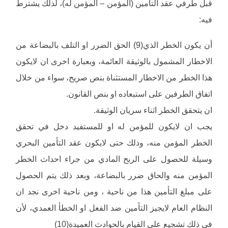
قبل طرفي عقد التأمين (المؤمن – المؤمن له)، لذلك يشترط
فيه:
أن يكون الخطر الذي(9) الحق الضرر او التلف بالبضاعة من
الاخطار المشمول بالوثيقة العائمة، وبعبارة اخرى ان لايكون
هذا الخطر من الاخطار المستثناة بنص صريح، سواء من خلال
اتفاق الطرفين على استبعاده او بنص القانون.
ان يتحقق الخطر اثناء سريان الوثيقة.
يجب ان لايكون للمؤمن له او للمستفيد دخل في تحقق
الخطر المؤمن منه، وذلك حتى لايكون عقد التأمين البحري
وسيلة للحصول على الربح المادي من جراء احداث الخطر
المؤمن منه والحاق ضرر بالبضاعة، وبعد ذلك يتم الحصول
على مبلغ التأمين هذا من ناحية ، ومن ناحية اخرى نجد ان
النظام العام لايجيز التأمين ضد الفعل او الخطأ العمدي، لأن
في ذلك تشجيع على القيام بالحوادث العميدة(10)