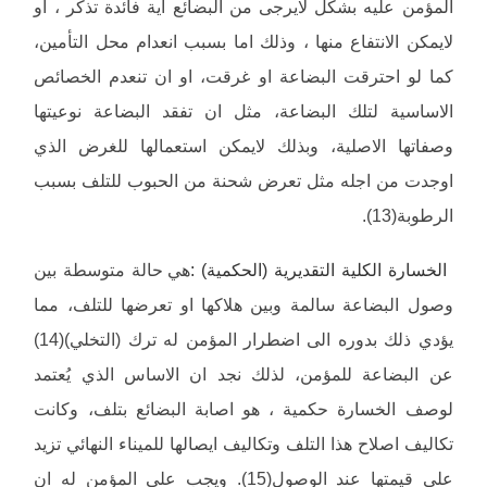
المؤمن عليه بشكل لايرجى من البضائع اية فائدة تذكر ، او
لايمكن الانتفاع منها ، وذلك اما بسبب انعدام محل التأمين،
كما لو احترقت البضاعة او غرقت، او ان تنعدم الخصائص
الاساسية لتلك البضاعة، مثل ان تفقد البضاعة نوعيتها
وصفاتها الاصلية، وبذلك لايمكن استعمالها للغرض الذي
اوجدت من اجله مثل تعرض شحنة من الحبوب للتلف بسبب
الرطوبة(13).
الخسارة الكلية التقديرية (الحكمية) :
هي حالة متوسطة بين
وصول البضاعة سالمة وبين هلاكها او تعرضها للتلف، مما
يؤدي ذلك بدوره الى اضطرار المؤمن له ترك (التخلي)(14)
عن البضاعة للمؤمن، لذلك نجد ان الاساس الذي يُعتمد
لوصف الخسارة حكمية ، هو اصابة البضائع بتلف، وكانت
تكاليف اصلاح هذا التلف وتكاليف ايصالها للميناء النهائي تزيد
على قيمتها عند الوصول(15). ويجب على المؤمن له ان