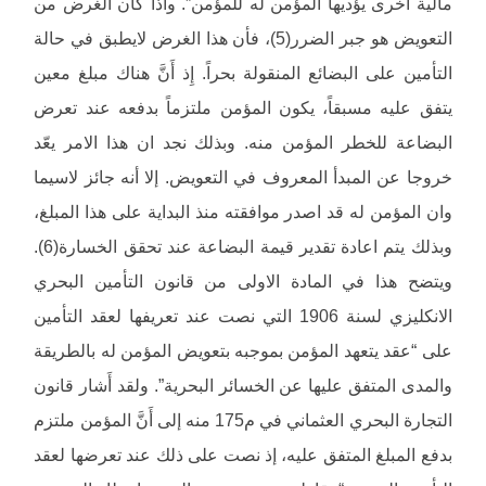
مالية اخرى يؤديها المؤمن له للمؤمن”. واذا كان الغرض من
التعويض هو جبر الضرر(5)، فأن هذا الغرض لايطبق في حالة
التأمين على البضائع المنقولة بحراً. إِذ أَنَّ هناك مبلغ معين
يتفق عليه مسبقاً، يكون المؤمن ملتزماً بدفعه عند تعرض
البضاعة للخطر المؤمن منه. وبذلك نجد ان هذا الامر يعّد
خروجا عن المبدأ المعروف في التعويض. إلا أنه جائز لاسيما
وان المؤمن له قد اصدر موافقته منذ البداية على هذا المبلغ،
وبذلك يتم اعادة تقدير قيمة البضاعة عند تحقق الخسارة(6).
ويتضح هذا في المادة الاولى من قانون التأمين البحري
الانكليزي لسنة 1906 التي نصت عند تعريفها لعقد التأمين
على “عقد يتعهد المؤمن بموجبه بتعويض المؤمن له بالطريقة
والمدى المتفق عليها عن الخسائر البحرية”. ولقد أَشار قانون
التجارة البحري العثماني في م175 منه إلى أَنَّ المؤمن ملتزم
بدفع المبلغ المتفق عليه، إذ نصت على ذلك عند تعرضها لعقد