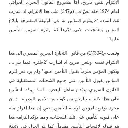
الالتزام بنص صريح. أَمّا مشروع القانون البحري العراقي
لعام 1974 فقد نصَّ في (م347) على هذا الالتزام، اذ اشارت
تلك المادة “2-يلتزم المؤمن له في الوثيقة المقترحة بابلاغ
المؤمن بالشحنات الاتي ذكرها كما يلتزم المؤمن التأمين
عليها”.
ونصت م(394)(1) من قانون التجارة البحري المصري الى هذا
الالتزام نفسه وبنص صريح اذ اشارت “2-يلتزم فيما يلي….
ويكون المؤمن ملزماً بقبول التأمين عليها” ولم يرد نص يُلزم
المؤمن بقبول التأمين على جميع الشحنات المستقبلية في
القانون السوري. وقد يتساءل البعض ، لماذا يؤكد المشّرع
على هذا الالتزام بالرغم من كونه من الامور البديهية، اذ ان
مجرد توقيع المؤمن لوثيقة التأمين يعني إن هذا اقرارُ منه
على قبوله التأمين على تلك الشحنات، ومما يؤكد التزامه هذا
هو قبوله لاقساط التأمين مقدماً، كما هو الحال في وثيقة