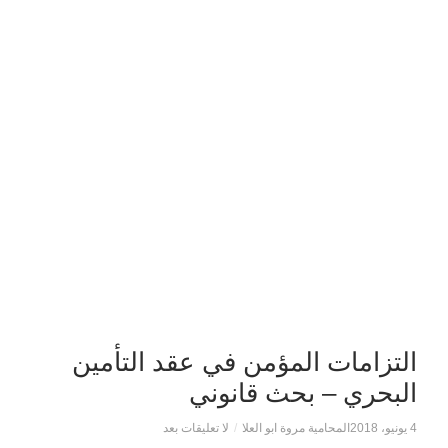
التزامات المؤمن في عقد التأمين
البحري – بحث قانوني
4 يونيو، 2018
المحامية مروة ابو العلا
/
لا تعليقات بعد