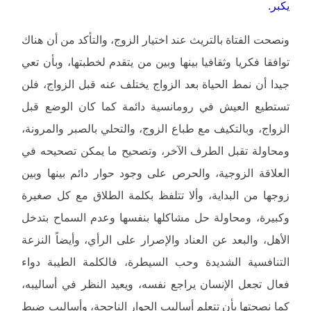
يكبر.
ونصحت الفتاة بالتريث عند اختيار الزوج، والتأكد من أن هناك
توافقا فكريا وثقافيا بينها وبين من يتقدم لخطبتها، وبأن تعي
جيدا أن نمط الحياة بعد الزواج يختلف عنه قبل الزواج، فلن
تستطيع العيش في رومانسية دائمة كما كان الوضع قبل
الزواج، وبالتكيف مع طباع الزوج، والتحلي بالصبر والمرونة،
ومحاولة تقبل الطرف الآخر، وتصحيح ما يمكن تصحيحه في
العلاقة الزوجية، والحرص على وجود حوار دائم بينها وبين
زوجها من البداية، وألا تتلفظ بكلمة الطلاق مع كل صغيرة
وكبيرة، ومحاولة حل مشاكلها بنفسها وعدم السماح بتدخل
الأهل، والبعد عن العناد والإصرار على الرأي، وأيضاً النزعة
التنافسية الشديدة وحب السيطرة، فالكلمة الطيبة دواء
فعال تجعل الإنسان يراجع نفسه، ويعيد النظر في أساليبه،
كما نصحتها بأن تتعلم أساليب الحوار الناجحة، وأساليب ضبط