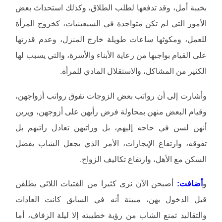
بخيبة أمل، وقد تدفعها لطلب الطلاق، وكذلك استحداث بعض
الأمور التي لم تكن متواجدة في السبعينيات، كخروج المرأة
للعمل، ومكوثها ساعات طويلة خارج المنزل، وعدم قدرتها
على القيام بواجبها من رعاية الأبناء والأسرة، والتي يسبب لها
الكثير من المشاكل، والاستقلال المادي للمرأة.
وأشارت إلى أن رواتب بعض الزوجات تفوق رواتب أزواجهن،
وقيام البعض منهن بمحاولة فرض رأيهن على أزوجهن، ويرين
أنهن لسن في حاجه إليهم، بل وراتبهن تعادل راتبهم بل
تفوقه، وارتفاع الإيجارات، الأمر الذي يجعل الشاب يفضل
السكن مع الأهل، وارتفاع تكاليف الزواج.
و
أضافت:
أصبحن الآن نرى كثيرا من الفتيات اللائي يطلقن
قبل الدخول بهن، مبينة أنه في السابق كانت العادات
والتقاليد تمنع الشاب من رؤية خطيبته إلا ليلة الزفاف، أما