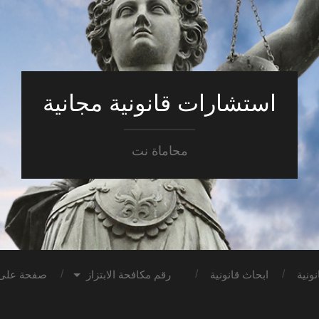
استشارات قانونية مجانية
محاماة نت
ونية
ابحاث قانونية
رقم مكافحة الابتزاز
صفحة على