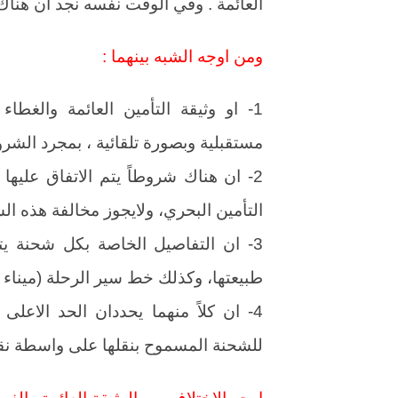
العائمة . وفي الوقت نفسه نجد ان هناك ا
ومن اوجه الشبه بينهما :
1- او وثيقة التأمين العائمة والغط
مستقبلية وبصورة تلقائية ، بمجرد الشر
2- ان هناك شروطاً يتم الاتفاق علي
التأمين البحري، ولايجوز مخالفة هذه ا
3- ان التفاصيل الخاصة بكل شحنة يتم
طبيعتها، وكذلك خط سير الرحلة (ميناء 
4- ان كلاً منهما يحددان الحد الاعل
للشحنة المسموح بنقلها على واسطة نقل 
اوجه الاختلاف بين الوثيقة العائمة والغط