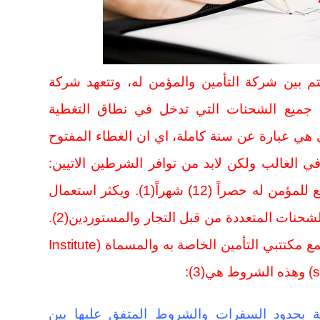
تم بين شركة التأمين والمؤمن له، وتتعهد شركة
لى جميع الشحنات التي تدخل في نطاق التغطية
ي هي عبارة عن سنة كاملة، اي ان الغطاء المفتوح
 الغالب ولكن لابد من توافر الشرطين الاتيين:
فالشرط الاول هو ان تكون هذه البضائع للمؤمن له حصراً (12) شهراً(1). ويكثر استعمال
الغطاء المفتوح ايضاً في التأمين على الشحنات المتعددة من قبل التجار والمستوردين(2).
ويخضع الغطاء المفتوح الى شروط مجمع مكتتبي التأمين الخاصة به والمسماة (Institute
:
عة بحدود السفرات والشروط المتفق عليها بين