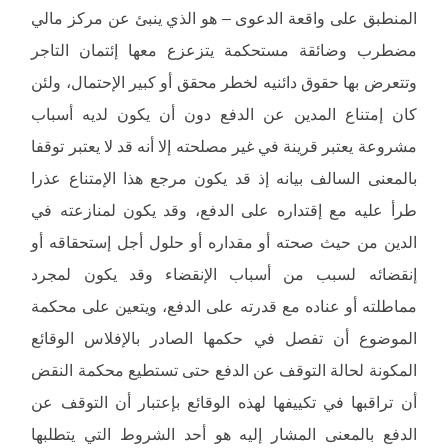
المنطبق على واقعة الدعوى – هو الذي ينبئ عن مركز مالي
مضطرب وضائقة مستحكمة يتزعزع معها إئتمان التاجر
وتتعرض بها حقوق دائنيه لخطر محقق أو كبير الإحتمال، ولئن
كان إمتناع المدين عن الدفع دون أن يكون لديه أسباب
مشروعة يعتبر قرينة في غير مصلحته إلا أنه قد لا يعتبر توقفا
بالمعنى السالف بيانه إذ قد يكون مرجع هذا الإمتناع عذرا
طرأ عليه مع إقتداره على الدفع، وقد يكون لمنازعته في
الدين من حيث صحته أو مقداره أو حلول أجل إستحقاقه أو
إنقضائه لسبب من أسباب الإنقضاء وقد يكون لمجرد
مماطلته أو عناده مع قدرته على الدفع، ويتعين على محكمة
الموضوع أن تفصل في حكمها الصادر بالإفلاس الوقائع
المكونة لحالة التوقف عن الدفع حتى تستطيع محكمة النقض
أن تراقبها في تكييفها لهذه الوقائع بإعتبار أن التوقف عن
الدفع بالمعنى المشار إليه هو أحد الشروط التي يتطلبها