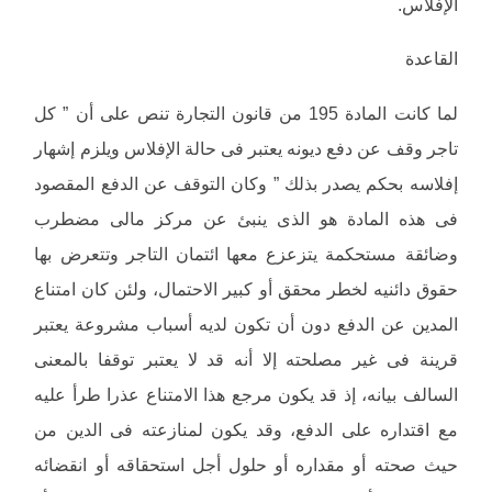
الإفلاس.
القاعدة
لما كانت المادة 195 من قانون التجارة تنص على أن ” كل
تاجر وقف عن دفع ديونه يعتبر فى حالة الإفلاس ويلزم إشهار
إفلاسه بحكم يصدر بذلك ” وكان التوقف عن الدفع المقصود
فى هذه المادة هو الذى ينبئ عن مركز مالى مضطرب
وضائقة مستحكمة يتزعزع معها ائتمان التاجر وتتعرض بها
حقوق دائنيه لخطر محقق أو كبير الاحتمال، ولئن كان امتناع
المدين عن الدفع دون أن تكون لديه أسباب مشروعة يعتبر
قرينة فى غير مصلحته إلا أنه قد لا يعتبر توقفا بالمعنى
السالف بيانه، إذ قد يكون مرجع هذا الامتناع عذرا طرأ عليه
مع اقتداره على الدفع، وقد يكون لمنازعته فى الدين من
حيث صحته أو مقداره أو حلول أجل استحقاقه أو انقضائه