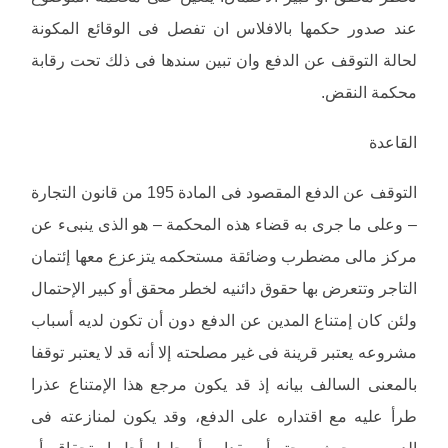
عند صدور حكمها بالافلاس ان تفصل فى الوقائع المكونة
لحالة التوقف عن الدفع وان تبين سندها فى ذلك تحت رقابة
محكمة النقض.
القاعدة
التوقف عن الدفع المقصود فى المادة 195 من قانون التجارة
– وعلى ما جرى به قضاء هذه المحكمة – هو الذى ينبىء عن
مركز مالى مضطرب وضائقة مستحكمه يتزعزع معها إئتمان
التاجر وتتعرض بها حقوق دائنيه لخطر محقق أو كبير الإحتمال
ولئن كان إمتناع المدين عن الدفع دون أن تكون لديه أسباب
مشروعه يعتبر قرينة فى غير مصلحته إلا أنه قد لا يعتبر توقفا
بالمعنى السالف بيانه إذ قد يكون مرجع هذا الإمتناع عذرا
طرأ عليه مع اقتداره على الدفع، وقد يكون لمنازعته فى
الدين من حيث صحته أو مقداره أو حلول أجل استحقاقه أو