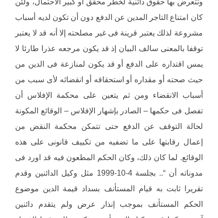
وتتعرض بها حقوق دائنية لخطر محقق أو كبير الاحتمال، ولئن
كان امتناع التاجر المدين عن الدفع دون أن تكون لديه أسباب
مشروعة لذلك يعتبر قرينة فى غير مصلحته إلا أنه قد لا يعتبر
توقفا بالمعنى سالف البيان إذ قد يكون مرجعه عذرا طارئا لا
يمس اقتداره على الدفع أو قد يكون لمنازعة فى الدين من
حيث صحته أو مقداره أو استحقاقه أو انقضائه لأى سبب من
أسباب الانقضاء ومن ثم يتعين على محكمة الإفلاس أن
تفصل فى حكمها – الصادر بإشهار الإفلاس – الوقائع المكونة
لحالة التوقف عن الدفع حتى تتمكن محكمة النقض من
إعمال رقابتها على ما تضفيه من تكييف قانونى على هذه
الوقائع. لما كان ذلك، وكان الحكم المطعون فيه قد اورد فى
مدوناته أن “.. بجلسة 4-10-1999 مثل وكيل الدائنين وقدم
تقريرا ثابت به قيام المستأنف بسداد قيمة الدين موضوع
الحكم المستأنف بموجب إنذار عرض ولم يتقدم دائنين