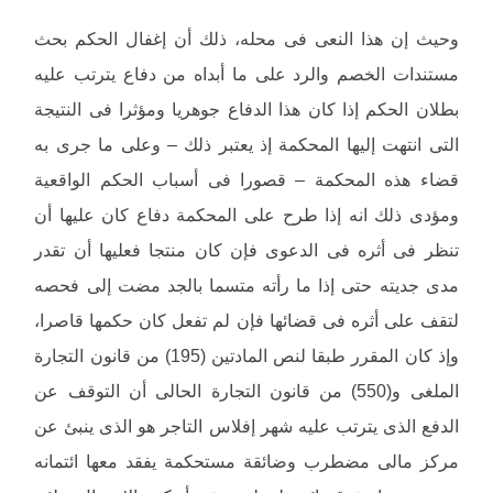
وحيث إن هذا النعى فى محله، ذلك أن إغفال الحكم بحث
مستندات الخصم والرد على ما أبداه من دفاع يترتب عليه
بطلان الحكم إذا كان هذا الدفاع جوهريا ومؤثرا فى النتيجة
التى انتهت إليها المحكمة إذ يعتبر ذلك – وعلى ما جرى به
قضاء هذه المحكمة – قصورا فى أسباب الحكم الواقعية
ومؤدى ذلك انه إذا طرح على المحكمة دفاع كان عليها أن
تنظر فى أثره فى الدعوى فإن كان منتجا فعليها أن تقدر
مدى جديته حتى إذا ما رأته متسما بالجد مضت إلى فحصه
لتقف على أثره فى قضائها فإن لم تفعل كان حكمها قاصرا،
وإذ كان المقرر طبقا لنص المادتين (195) من قانون التجارة
الملغى و(550) من قانون التجارة الحالى أن التوقف عن
الدفع الذى يترتب عليه شهر إفلاس التاجر هو الذى ينبئ عن
مركز مالى مضطرب وضائقة مستحكمة يفقد معها ائتمانه