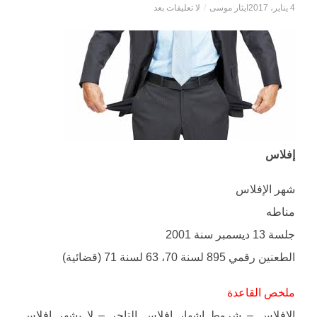
4 يناير، 2017
ايثار موسى
/
لا تعليقات بعد
إفلاس
شهر الإفلاس
مناطه
جلسة 13 ديسمبر سنة 2001
الطعنين رقمي 895 لسنة 70، 63 لسنة 71 (قضائية)
ملخص القاعدة
الإفلاس – شروط إشهار إفلاس التاجر – لا يشهر إفلاس