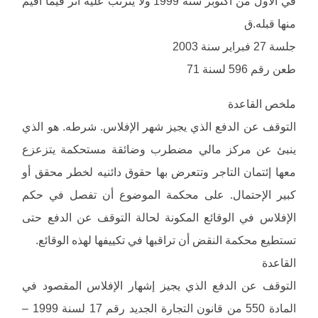
في الأول من أكتوبر سنة 1999 ولا يترتب عليه أثر فيما أقيم
منها قبله.ق
جلسة 27 فبراير سنة 2003
طعن رقم 596 لسنة 71
ملخص القاعدة
التوقف عن الدفع الذي يجيز شهر الإفلاس. شرطه. هو الذي
ينبئ عن مركز مالي مضطرب وضائقة مستحكمة يتزعزع
معها إئتمان التاجر وتتعرض بها حقوق دائنيه لخطر محقق أو
كبير الإحتمال. على محكمة الموضوع أن تفصل في حكم
الإفلاس في الوقائع المكونة لحالة التوقف عن الدفع حتى
تستطيع محكمة النقض أن تراقبها في تكييفها لهذه الوقائع.
القاعدة
التوقف عن الدفع الذي يجيز إشهار الإفلاس المقصود في
المادة 550 من قانون التجارة الجديد رقم 17 لسنة 1999 –