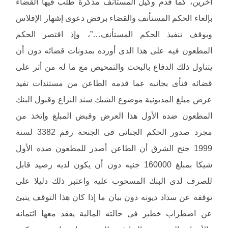
آخرين، كما قدم وكيل المستأنف مذكرة طلب فيها القضاء
بإلغاء الحكم المستأنف والقضاء برفض دعوى إشهار الإفلاس
وبوقف تنفيذ الحكم المستأنف…”، وإذ اقتصر الحكم
المطعون فيه على هذا الذى أورده بمدونات قضائه دون أن
يتناول ذلك الدفاع بالبحث والتمحيص مع ما له من أثر على
قضائه فنأى بجانبه عما قدمه الطاعن من مستندات تفيد
عرض مبلغ المديونية موضوع الشيك سند النزاع وقبول البنك
المطعون ضده الأول هذا العرض وقبض المبلغ وإتخذ من
مجرد صدور الحكم الجنائى فى الجنحة رقم 3382 لسنة
1999 جنح الشرق أن الطاعن أصدر للمطعون ضده الأول
شيكا بمبلغ 160000 جنيه دون أن يكون لديه رصيد قابل
للصرف لدى البنك المسحوب عليه واعتبر ذلك دليلا على
توقفه عن سداد ديونه دون بيان ما إذا كان هذا التوقف ينبئ
عن اضطراب خطير فى حالته المالية يفقد معها ائتمانه