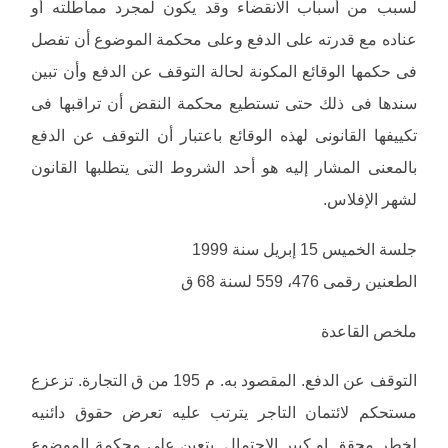
لسبب من أسباب الانقضاء وقد يكون لمجرد مماطلته أو
عناده مع قدرته على الدفع وعلى محكمة الموضوع أن تفصل
فى حكمها الوقائع المكونة لحالة التوقف عن الدفع وأن تبين
سندها فى ذلك حتى تستطيع محكمة النقض أن تراقبها فى
تكييفها القانونى لهذه الوقائع باعتبار أن التوقف عن الدفع
بالمعنى المشار إليه هو أحد الشروط التى يتطلبها القانون
لشهر الإفلاس.
جلسة الخميس 15 إبريل سنة 1999
الطعنين رقمى 476، 559 لسنة 68 ق
ملخص القاعدة
التوقف عن الدفع. المقصود به. م 195 من ق التجارة. تزعزع
مستحكم لائتمان التاجر يترتب عليه تعرض حقوق دائنيه
لخطر محقق او كبير الاحتمال. يتعين على محكمة الموضوع