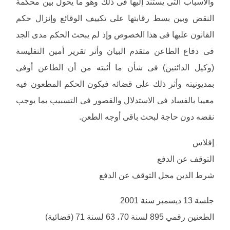
والأسباب التى يستند إليها فى ذلك وهو ما يحول بين محكمة
النقض وبين بسط رقابتها على تكييف الوقائع وإنزال حكم
القانون عليها فى هذا الخصوص وإذ لم يبحث الحكم مدى الجد
فى دفاع الطاعن متقدم البيان وأثر تقرير أمين التفليسة
(وكيل الدائنين) فى شأن ما أثبته من أن الطاعن أوفى
بمديونيته وأثر ذلك على قضائه فيكون الحكم المطعون فيه
معيبا بالفساد فى الاستدلال والقصور فى التسبيب بما يوجب
نقضه دون حاجة لبحث باقى أوجه الطعن.
إفلاس
التوقف عن الدفع
شرط الدين محل التوقف عن الدفع
جلسة 13 ديسمبر سنة 2001
الطعنين رقمي 895 لسنة 70، 63 لسنة 71 (قضائية)