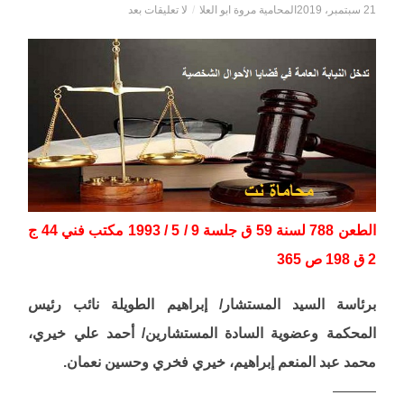
21 سبتمبر، 2019
المحامية مروة ابو العلا
/
لا تعليقات بعد
الطعن 788 لسنة 59 ق جلسة 9 / 5 / 1993 مكتب فني 44 ج
2 ق 198 ص 365
برئاسة السيد المستشار/ إبراهيم الطويلة نائب رئيس
المحكمة وعضوية السادة المستشارين/ أحمد علي خيري،
محمد عبد المنعم إبراهيم، خيري فخري وحسين نعمان.
———