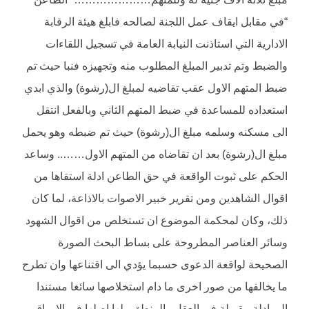
“في مقابل ايقاف عمل اللجنة لصالحه فابلغ هيئة الرقابة
الادارية التي استاذنت النيابة العامة في تسجيل اللقاءات
والضبط وتم تدبير المبلغ المطلوب منه وتجهيزه فنبا حيث تم
ضبط المتهم الاول عقب تقاضيه لمبلغ ال(رشوة) والذي ابدي
استعداده للمساعدة في ضبط المتهم الثاني وبالفعل انتقل
الى مسكنه وسلمه مبلغ ال(رشوة) حيث تم ضبطه وهو يحمل
مبلغ ال(رشوة) بعد ان تقاضاه من المتهم الاول…….. وساعد
الحكم على ثبوت الواقعة في حق الطاعن ادلة استقاها من
اقوال الشاهدين ومن تقرير خبير الاصوات بالاذاعة، لما كان
ذلك، وكان لمحكمة الموضوع ان تستخلص من اقوال الشهود
وسائر العناصر المطروحة على بساط البحث الصورة
الصحيحة لواقعة الدعوى حسبما يؤدي الى اقتناعها وان تطرح
ما يخالفها من صور اخرى ما دام استخلاصها سائغا مستندا
الى ادلة مقبولة في العقل والمنطق ولها اصلها في الاوراق