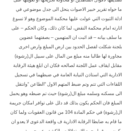
ما حواه تقرير خبير الاصوات ينحل الى جدل موضوعي في
ادلة الثبوت التي عولت عليها محكمة الموضوع وهو لا تسوغ
اثارته امام محكمة النقض، لما كان ذلك، وكان الحكم – على
ما سلف بيانه – قد اثبت ان المتهمين – بصفتهما عضوين
بلجنة شكلت لفصل الحدود بين ارض المبلغ وارض اخرى
مجاورة لها طالبا منه مبلغ من المال على سبيل ال(رشوة)
مقابل ايقاف عمل اللجنة لصالحه فكان ان ابلغ هيئة الرقابة
الادارية التي استاذن النيابة العامة في ضبطهما في تسجيل
اللقاءات التي تتم وتم ضبط المتهم الاول “الطاعن “وانتقل
الى مسكنه وسلمه مبلغ ال(رشوة) حيث تم ضبطه وهو يحمل
المبلغ فان الحكم يكون بذلك قد دلل على توافر امكان جريمة
ال(رشوة) في حكم المادة 104 من قانون العقوبات ولما كان
ما قام به ضابطا الرقابة الادارية ف واقعة الدعوى لا يعدو ان
يكون من قبيل جمع الاستدلالات والكشف عن جريمة