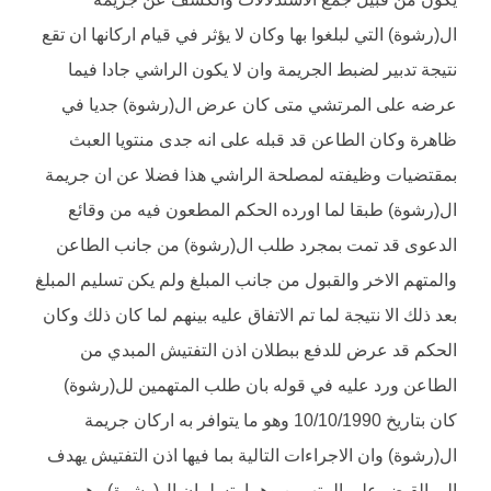
ال(رشوة) التي لبلغوا بها وكان لا يؤثر في قيام اركانها ان تقع
نتيجة تدبير لضبط الجريمة وان لا يكون الراشي جادا فيما
عرضه على المرتشي متى كان عرض ال(رشوة) جديا في
ظاهرة وكان الطاعن قد قبله على انه جدى منتويا العبث
بمقتضيات وظيفته لمصلحة الراشي هذا فضلا عن ان جريمة
ال(رشوة) طبقا لما اورده الحكم المطعون فيه من وقائع
الدعوى قد تمت بمجرد طلب ال(رشوة) من جانب الطاعن
والمتهم الاخر والقبول من جانب المبلغ ولم يكن تسليم المبلغ
بعد ذلك الا نتيجة لما تم الاتفاق عليه بينهم لما كان ذلك وكان
الحكم قد عرض للدفع ببطلان اذن التفتيش المبدي من
الطاعن ورد عليه في قوله بان طلب المتهمين لل(رشوة)
كان بتاريخ 10/10/1990 وهو ما يتوافر به اركان جريمة
ال(رشوة) وان الاجراءات التالية بما فيها اذن التفتيش يهدف
الى القبض على المتهمين وهما يتسلمان ال(رشوة) وهي