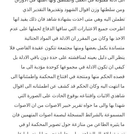
ومن سلطتها وزن اقوال الشهود وتقديرها التقدير الذي
تطمئن اليه وهي متى اخذت بشهادة شاهد فان ذلك يفيد انها
اطرحت جميع الاعتبارات التي ساقها الدفاع لحملها على عدم
الاخذ بها وكان من المقرر ان الادلة في المواد الجنائية
متساندة يكمل بعضها ومنها مجتمعة تتكون عقيدة القاضي فلا
ينظر الى دليل بعينه لمناقشته على حدة دون باقي الادلة بل
كيفي ان تكون الادلة في مجموعها كوحدة مؤدية الى ما
قصده الحكم منها ومنتجة في اقتناع المحكمة واطمئنانها الى
ما انتهت اليه وكان الحكم قد كشف عن اطمئنانه الى اقوال
شاهدي الاثبات واقتناعه بوقوع الحادث على الصورة التي
شهدا بها والى ما حواه تقرير خبير الاصوات من ان الاصوات
المسموعة بالشرائط المسجلة لبصمة اصوات المتهمين فان
ما يثيره الطاعن من منازعة حول تصوير المحكمة او في
تصديقها لاقوال الشاهدين او محاولة تجريحها او تعويلها على