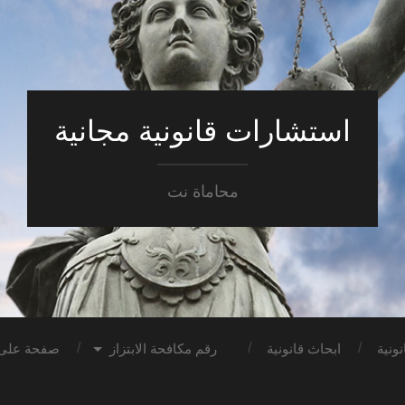
استشارات قانونية مجانية
محاماة نت
ونية
ابحاث قانونية
رقم مكافحة الابتزاز
صفحة على