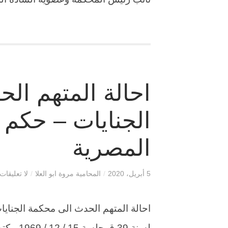
احالة المتهم ال
الجنايات – حكم
المصرية
5 أبريل، 2020
/
المحامية مروة ابو العلا
/
لا تعليقات