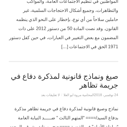
المواطنين في تنظيم الاجتماعات العامة، والمواكب
والتظاهرات، وجميع أشكال الاحتجاجات السلمية، غير
حاملين سلاحاً من أي نوع، بإخطار على النحو الذي ينظمه
القانون. وقد نصت المادة 50 من دستور 2012 على ذات
المضمون مع بعض التغيير في العبارات، في حين كفل دستور
1971 الحق في الاجتماعات […]
صيغ ونماذج قانونية لمذكرة دفاع في
جريمة تظاهر
24 نوفمبر، 2018
المحامية مروة ابو العلا
/
لا تعليقات بعد
نماذج وصيغ قانونية لمذكرة دفاع في جريمة تظاهر مذكرة
بدفاع السيد/==== “المتهم الثالث “ ضـــــد النيابة العامة
“سلطة الأتهام” فى القضية ====جنح مستانف شرق والمحدد