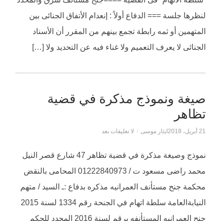
لنظرها جلسة === الدفاع أولاً : إنعدام الأتفاق الجنائى بين
المتهمين أو ثمه رابطة تجمع بينهم من المقرر أن الأسناد
الجنائى لا يعرف التعميم ولا غناء فيه عن التحديد ولا […]
صيغة ونموذج مذكرة في قضية
تظاهر
21 أبريل، 2018
ايثار موسى
/
لا تعليقات بعد
نموذج وصيغة مذكرة في قضية تظاهر 47 شارع قصر النيل
محمد راضى مسعود ت / 01222840973 المحامى بالنقض
محكمة جنح مستأنف العمرانيه مذكره بدفاع :ـ السيد / متهم
النيابةالعامة سلطة اتهام في الجنحة رقم 1334 لسنة 2015
جنح العمرانيه المستأنفه برقم لسنة 2016 المحدد للحكم