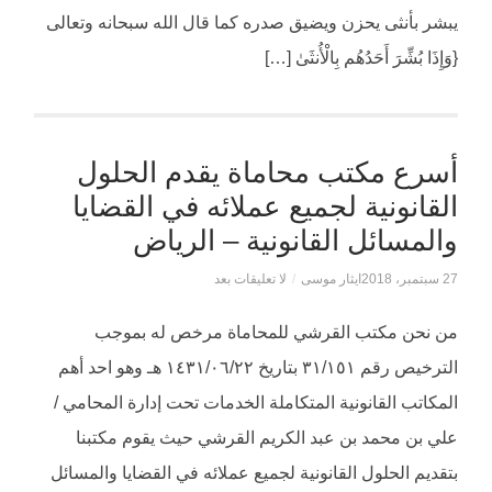
يبشر بأنثى يحزن ويضيق صدره كما قال الله سبحانه وتعالى
{وَإِذَا بُشِّرَ أَحَدُهُم بِالْأُنثَىٰ […]
أسرع مكتب محاماة يقدم الحلول
القانونية لجميع عملائه في القضايا
والمسائل القانونية – الرياض
27 سبتمبر، 2018
ايثار موسى
/
لا تعليقات بعد
من نحن مكتب القرشي للمحاماة مرخص له بموجب
الترخيص رقم ۳۱/١٥١ بتاريخ ۱٤۳۱/٠٦/٢٢ هـ وهو احد أهم
المكاتب القانونية المتكاملة الخدمات تحت إدارة المحامي /
علي بن محمد بن عبد الكريم القرشي حيث يقوم مكتبنا
بتقديم الحلول القانونية لجميع عملائه في القضايا والمسائل