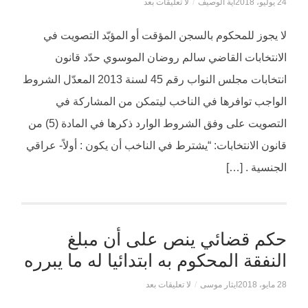
24 يوليو، 2018
آية الوصيف
/
لا تعليقات بعد
لا يجوز للمحكوم بالسجن المؤقت أو المؤبّد التصويت في
الانتخابات القاضي سالم روضان الموسوي حدّد قانون
انتخابات مجلس النواب رقم 45 لسنة 2013 المعدّل الشروط
الواجب توافرها في الناخب ليتمكن من المشاركة في
التصويت على وفق الشروط الوارد ذكرها في المادة (5) من
قانون الانتخابات: “يشترط في الناخب أن يكون : أولاً- عراقي
الجنسية . […]
حكم قضائي ينص على أن مبلغ
النفقة المحكوم به ابتدائيا له ما يبرره
28 مايو، 2018
ايثار موسى
/
لا تعليقات بعد