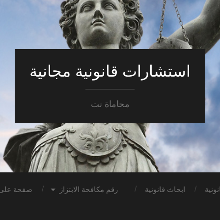
استشارات قانونية مجانية
محاماة نت
ونية
ابحاث قانونية
رقم مكافحة الابتزاز
صفحة على