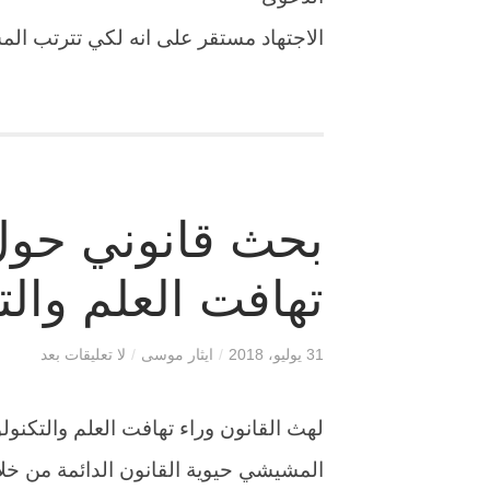
الاجتهاد مستقر على انه لكي تترتب ال
بحث قانوني حول
تهافت العلم والت
31 يوليو، 2018
/
ايثار موسى
/
لا تعليقات بعد
لهث القانون وراء تهافت العلم والتكنول
المشيشي حيوية القانون الدائمة من خلا