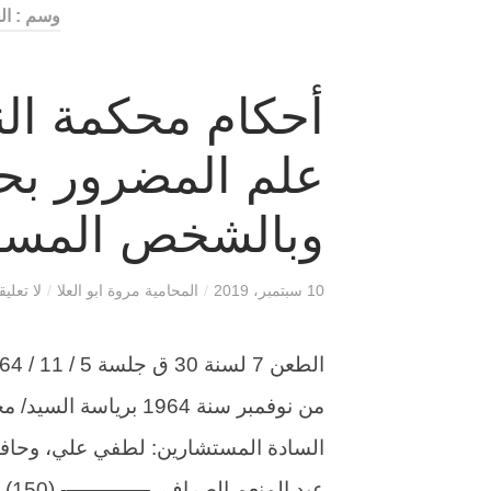
وسم : ال
أحكام محكمة ا
علم المضرور بح
وبالشخص المسؤ
10 سبتمبر، 2019
/
المحامية مروة ابو العلا
/
لا تعلي
من نوفمبر سنة 1964 ب
السادة المستشارين: لطفي علي، وحاف
عبد المنعم الصراف. ————- (150) الطعن رقم 7 لسنة 30 […]